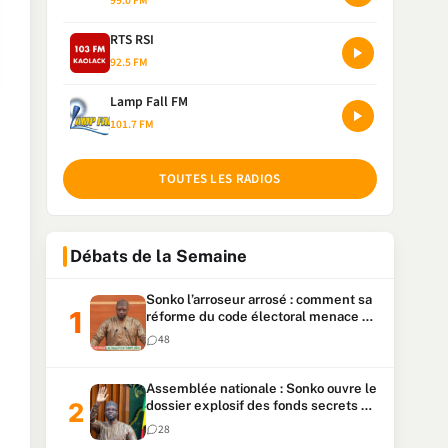
99.0 FM
RTS RSI
92.5 FM
Lamp Fall FM
101.7 FM
TOUTES LES RADIOS
Débats de la Semaine
Sonko l’arroseur arrosé : comment sa
réforme du code électoral menace sa
candidature
48
Assemblée nationale : Sonko ouvre le
dossier explosif des fonds secrets et
du patrimoine présidentiel
28