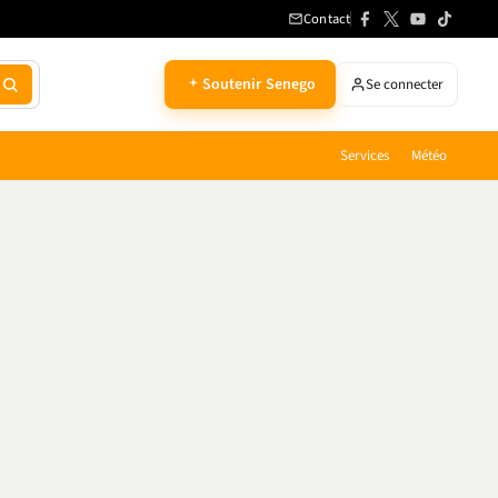
Contact
Soutenir Senego
Se connecter
Services
Météo