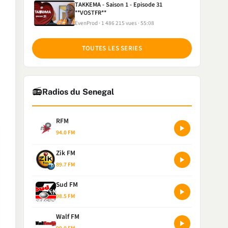
TAKKEMA - Saison 1 - Episode 31
**VOSTFR**
EvenProd
1 486 215 vues
55:08
TOUTES LES SERIES
📻
Radios du Senegal
RFM
94.0 FM
Zik FM
89.7 FM
Sud FM
98.5 FM
Walf FM