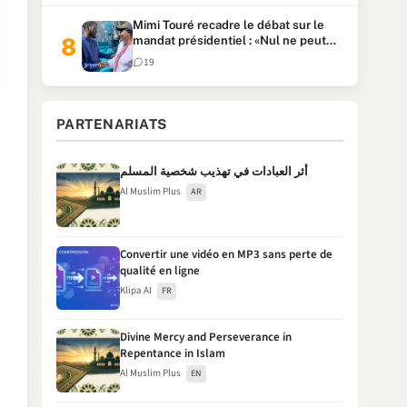
Mimi Touré recadre le débat sur le
mandat présidentiel : «Nul ne peut
faire plus de deux mandats
19
consécutifs de 5 ans»
PARTENARIATS
أثر العبادات في تهذيب شخصية المسلم
Al Muslim Plus
AR
Convertir une vidéo en MP3 sans perte de
qualité en ligne
Klipa AI
FR
Divine Mercy and Perseverance in
Repentance in Islam
Al Muslim Plus
EN