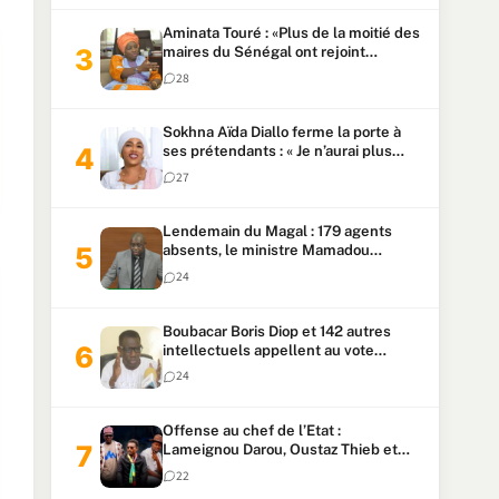
Aminata Touré : «Plus de la moitié des
maires du Sénégal ont rejoint
Kiiraay»
28
Sokhna Aïda Diallo ferme la porte à
ses prétendants : « Je n’aurai plus
jamais un autre mari »
27
Lendemain du Magal : 179 agents
absents, le ministre Mamadou
Lamine Dianté exige des explications
24
Boubacar Boris Diop et 142 autres
intellectuels appellent au vote
urgent de la révision
24
constitutionnelle
Offense au chef de l’Etat :
Lameignou Darou, Oustaz Thieb et
Ndiaye Touba lourdement
22
condamnés