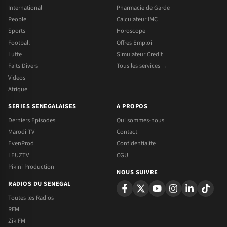
International
Pharmacie de Garde
People
Calculateur IMC
Sports
Horoscope
Football
Offres Emploi
Lutte
Simulateur Credit
Faits Divers
Tous les services →
Videos
Afrique
SERIES SENEGALAISES
A PROPOS
Derniers Episodes
Qui sommes-nous
Marodi TV
Contact
EvenProd
Confidentialite
LEUZTV
CGU
Pikini Production
NOUS SUIVRE
RADIOS DU SENEGAL
Toutes les Radios
RFM
Zik FM