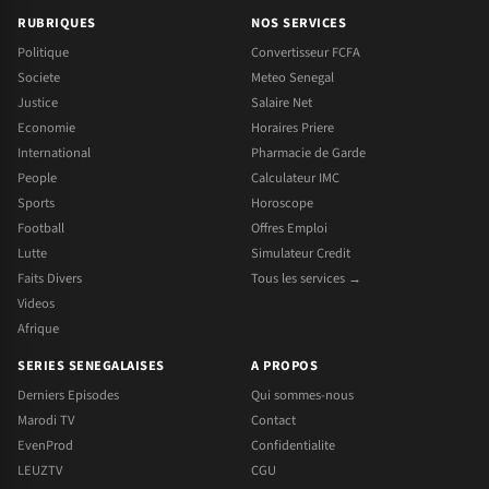
RUBRIQUES
NOS SERVICES
Politique
Convertisseur FCFA
Societe
Meteo Senegal
Justice
Salaire Net
Economie
Horaires Priere
International
Pharmacie de Garde
People
Calculateur IMC
Sports
Horoscope
Football
Offres Emploi
Lutte
Simulateur Credit
Faits Divers
Tous les services →
Videos
Afrique
SERIES SENEGALAISES
A PROPOS
Derniers Episodes
Qui sommes-nous
Marodi TV
Contact
EvenProd
Confidentialite
LEUZTV
CGU