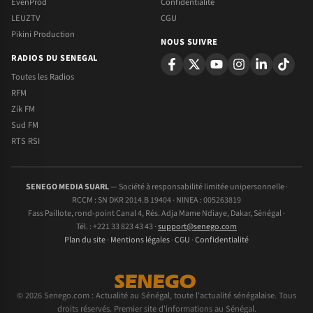
EvenProd
Confidentialite
LEUZTV
CGU
Pikini Production
NOUS SUIVRE
RADIOS DU SENEGAL
Toutes les Radios
RFM
Zik FM
Sud FM
RTS RSI
SENEGO MEDIA SUARL
— Société à responsabilité limitée unipersonnelle ·
RCCM : SN DKR 2014.B 19404 · NINEA : 005263819
Fass Paillote, rond-point Canal 4, Rés. Adja Mame Ndiaye, Dakar, Sénégal ·
Tél. : +221 33 823 43 43 ·
support@senego.com
Plan du site
·
Mentions légales
·
CGU
·
Confidentialité
© 2026 Senego.com : Actualité au Sénégal, toute l'actualité sénégalaise. Tous
droits réservés. Premier site d'informations au Sénégal.