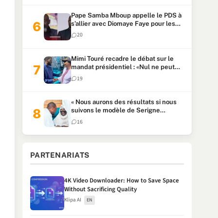
Pape Samba Mboup appelle le PDS à
s’allier avec Diomaye Faye pour les
locales et tacle Sonko
20
Mimi Touré recadre le débat sur le
mandat présidentiel : «Nul ne peut
faire plus de deux mandats
19
consécutifs de 5 ans»
« Nous aurons des résultats si nous
suivons le modèle de Serigne
Touba » : Ousmane Sonko au Khalife
16
Serigne Mountakha
PARTENARIATS
4K Video Downloader: How to Save Space
Without Sacrificing Quality
Klipa AI
EN