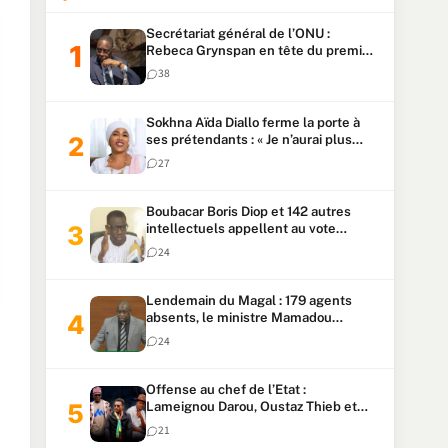
Secrétariat général de l’ONU :
Rebeca Grynspan en tête du premier
vote, Macky Sall pointe à la 5ᵉ place
38
Sokhna Aïda Diallo ferme la porte à
ses prétendants : « Je n’aurai plus
jamais un autre mari »
27
Boubacar Boris Diop et 142 autres
intellectuels appellent au vote
urgent de la révision
24
constitutionnelle
Lendemain du Magal : 179 agents
absents, le ministre Mamadou
Lamine Dianté exige des explications
24
Offense au chef de l’Etat :
Lameignou Darou, Oustaz Thieb et
Ndiaye Touba lourdement
21
condamnés