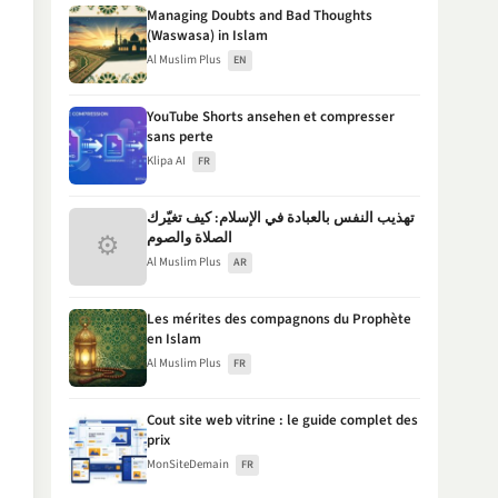
Managing Doubts and Bad Thoughts
(Waswasa) in Islam
Al Muslim Plus
EN
YouTube Shorts ansehen et compresser
sans perte
Klipa AI
FR
تهذيب النفس بالعبادة في الإسلام: كيف تغيّرك
⚙
الصلاة والصوم
Al Muslim Plus
AR
Les mérites des compagnons du Prophète
en Islam
Al Muslim Plus
FR
Cout site web vitrine : le guide complet des
prix
MonSiteDemain
FR