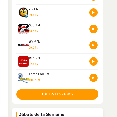
Zik FM
89.7 FM
Sud FM
98.5 FM
Walf FM
99.0 FM
RTS RSI
92.5 FM
Lamp Fall FM
101.7 FM
TOUTES LES RADIOS
Débats de la Semaine