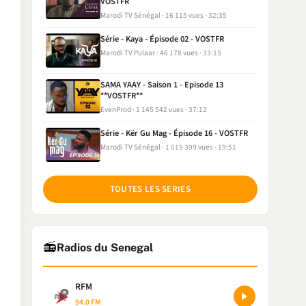
VOSTFR
Marodi TV Sénégal
16 115 vues
32:35
Série - Kaya - Épisode 02 - VOSTFR
Marodi TV Pulaar
46 178 vues
33:15
SAMA YAAY - Saison 1 - Episode 13
**VOSTFR**
EvenProd
1 145 542 vues
37:12
Série - Kër Gu Mag - Épisode 16 - VOSTFR
Marodi TV Sénégal
1 019 399 vues
19:51
TOUTES LES SERIES
📻
Radios du Senegal
RFM
94.0 FM