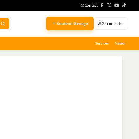
Contact
Soutenir Senego
Se connecter
Services
Météo