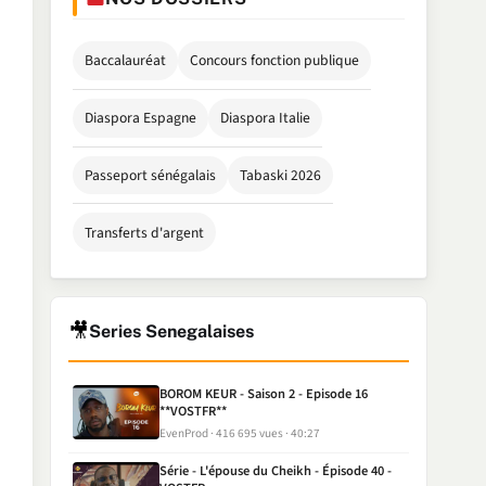
Baccalauréat
Concours fonction publique
Diaspora Espagne
Diaspora Italie
Passeport sénégalais
Tabaski 2026
Transferts d'argent
🎥
Series Senegalaises
BOROM KEUR - Saison 2 - Episode 16
**VOSTFR**
EvenProd
416 695 vues
40:27
Série - L'épouse du Cheikh - Épisode 40 -