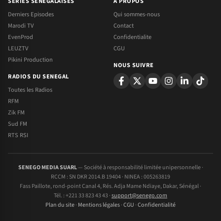
SERIES SENEGALAISES
A PROPOS
Derniers Episodes
Qui sommes-nous
Marodi TV
Contact
EvenProd
Confidentialite
LEUZTV
CGU
Pikini Production
NOUS SUIVRE
RADIOS DU SENEGAL
Toutes les Radios
RFM
Zik FM
Sud FM
RTS RSI
SENEGO MEDIA SUARL
— Société à responsabilité limitée unipersonnelle ·
RCCM : SN DKR 2014.B 19404 · NINEA : 005263819
Fass Paillote, rond-point Canal 4, Rés. Adja Mame Ndiaye, Dakar, Sénégal ·
Tél. : +221 33 823 43 43 ·
support@senego.com
Plan du site
·
Mentions légales
·
CGU
·
Confidentialité