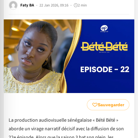
Faty BA
22 Jan 2026, 09:16
2 min
Sauvegarder
La production audiovisuelle sénégalaise « Bété Bété »
aborde un virage narratif décisif avec la diffusion de son
22e épisode. Alors que la saison 3 bat son plein, les