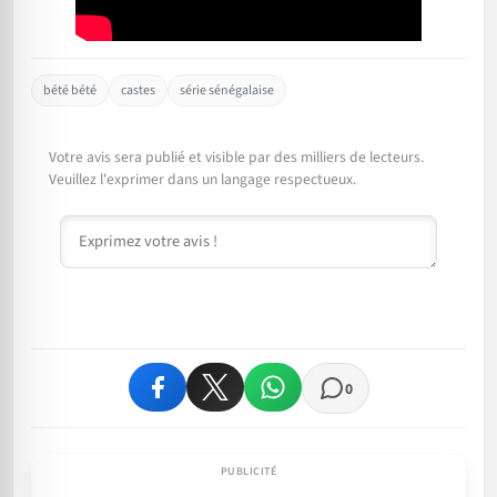
bété bété
castes
série sénégalaise
Votre avis sera publié et visible par des milliers de lecteurs.
Veuillez l'exprimer dans un langage respectueux.
Commentaire
0