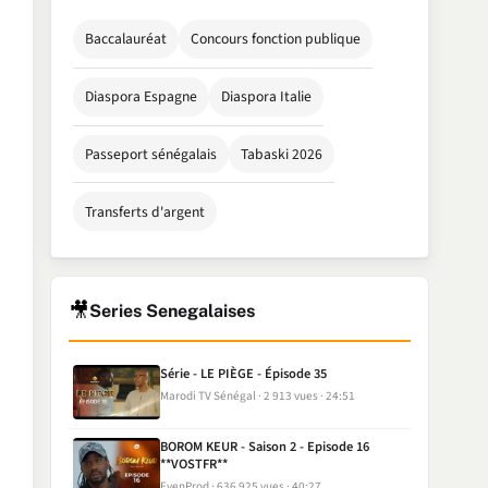
Baccalauréat
Concours fonction publique
Diaspora Espagne
Diaspora Italie
Passeport sénégalais
Tabaski 2026
Transferts d'argent
🎥
Series Senegalaises
Série - LE PIÈGE - Épisode 35
Marodi TV Sénégal
2 913 vues
24:51
BOROM KEUR - Saison 2 - Episode 16
**VOSTFR**
EvenProd
636 925 vues
40:27