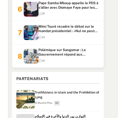
Pape Samba Mboup appelle le PDS à
s’allier avec Diomaye Faye pour les
locales et tacle Sonko
20
Mimi Touré recadre le débat sur le
mandat présidentiel : «Nul ne peut
faire plus de deux mandats
19
consécutifs de 5 ans»
Polémique sur Sangomar : Le
Gouvernement répond aux
accusations et clarifie le partage des
16
milliards
PARTENARIATS
Truthfulness in Islam and the Prohibition of
Lying
Al Muslim Plus
EN
التوازن بين الدنيا والآخرة في الإسلام