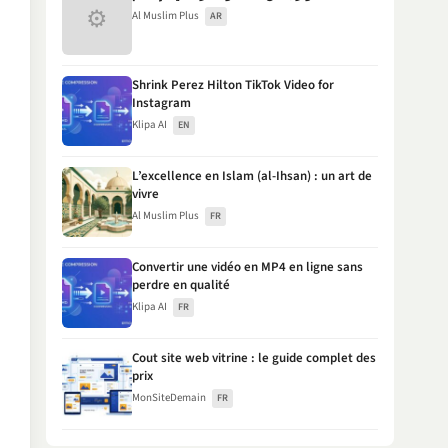
⚙
Al Muslim Plus
AR
Shrink Perez Hilton TikTok Video for
Instagram
Klipa AI
EN
L’excellence en Islam (al-Ihsan) : un art de
vivre
Al Muslim Plus
FR
Convertir une vidéo en MP4 en ligne sans
perdre en qualité
Klipa AI
FR
Cout site web vitrine : le guide complet des
prix
MonSiteDemain
FR