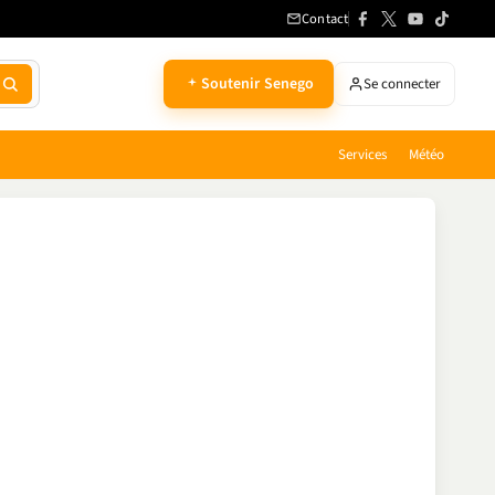
Contact
Soutenir Senego
Se connecter
Services
Météo