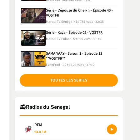
Série - L'épouse du Cheikh - Épisode 40 -
VOSTFR
Marodi TV Sénégal
19 751 vues
32:35
Série - Kaya - Épisode 02 - VOSTFR
Marodi TV Pulaar
59 665 vues
33:15
SAMA YAAY - Saison 1 - Episode 13
**VOSTFR**
EvenProd
1 245 126 vues
37:12
TOUTES LES SERIES
📻
Radios du Senegal
RFM
94.0 FM