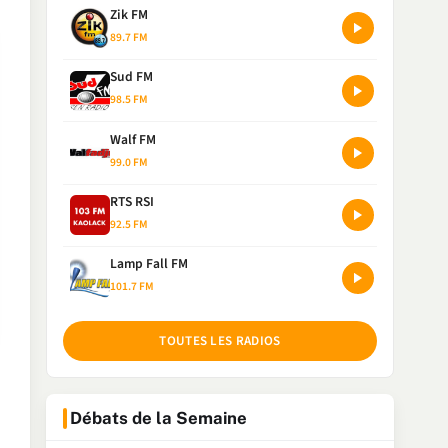
Zik FM
89.7 FM
Sud FM
98.5 FM
Walf FM
99.0 FM
RTS RSI
92.5 FM
Lamp Fall FM
101.7 FM
TOUTES LES RADIOS
Débats de la Semaine