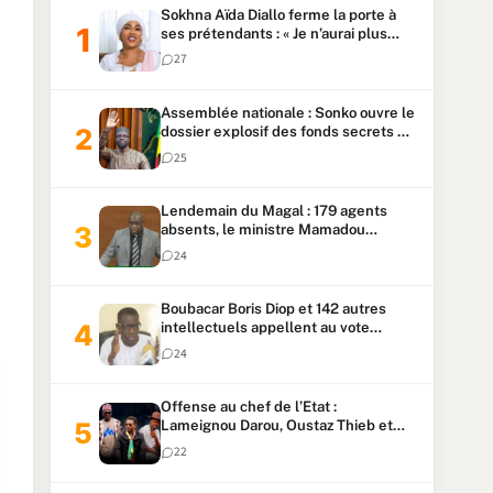
Sokhna Aïda Diallo ferme la porte à
ses prétendants : « Je n’aurai plus
jamais un autre mari »
27
Assemblée nationale : Sonko ouvre le
dossier explosif des fonds secrets et
du patrimoine présidentiel
25
Lendemain du Magal : 179 agents
absents, le ministre Mamadou
Lamine Dianté exige des explications
24
Boubacar Boris Diop et 142 autres
intellectuels appellent au vote
urgent de la révision
24
constitutionnelle
Offense au chef de l’Etat :
Lameignou Darou, Oustaz Thieb et
Ndiaye Touba lourdement
22
condamnés