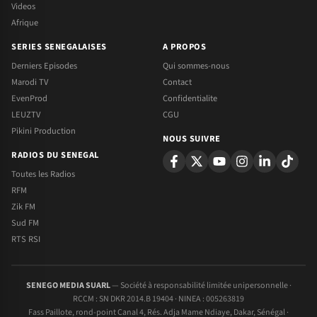
Videos
Afrique
SERIES SENEGALAISES
A PROPOS
Derniers Episodes
Qui sommes-nous
Marodi TV
Contact
EvenProd
Confidentialite
LEUZTV
CGU
Pikini Production
NOUS SUIVRE
RADIOS DU SENEGAL
Toutes les Radios
RFM
Zik FM
Sud FM
RTS RSI
SENEGO MEDIA SUARL
— Société à responsabilité limitée unipersonnelle ·
RCCM : SN DKR 2014.B 19404 · NINEA : 005263819
Fass Paillote, rond-point Canal 4, Rés. Adja Mame Ndiaye, Dakar, Sénégal ·