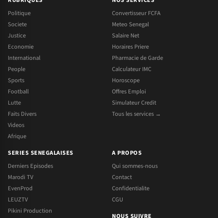
RUBRIQUES
NOS SERVICES
Politique
Convertisseur FCFA
Societe
Meteo Senegal
Justice
Salaire Net
Economie
Horaires Priere
International
Pharmacie de Garde
People
Calculateur IMC
Sports
Horoscope
Football
Offres Emploi
Lutte
Simulateur Credit
Faits Divers
Tous les services →
Videos
Afrique
SERIES SENEGALAISES
A PROPOS
Derniers Episodes
Qui sommes-nous
Marodi TV
Contact
EvenProd
Confidentialite
LEUZTV
CGU
Pikini Production
NOUS SUIVRE