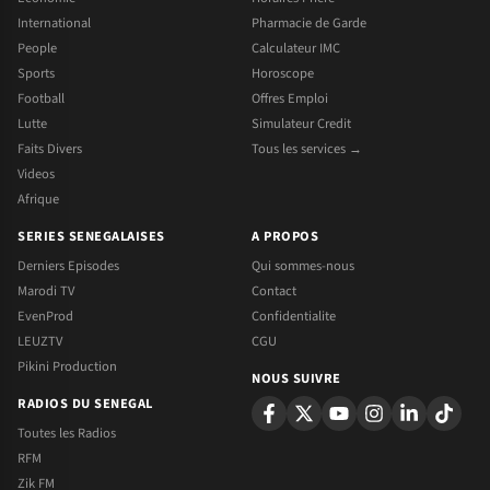
International
Pharmacie de Garde
People
Calculateur IMC
Sports
Horoscope
Football
Offres Emploi
Lutte
Simulateur Credit
Faits Divers
Tous les services →
Videos
Afrique
SERIES SENEGALAISES
A PROPOS
Derniers Episodes
Qui sommes-nous
Marodi TV
Contact
EvenProd
Confidentialite
LEUZTV
CGU
Pikini Production
NOUS SUIVRE
RADIOS DU SENEGAL
Toutes les Radios
RFM
Zik FM