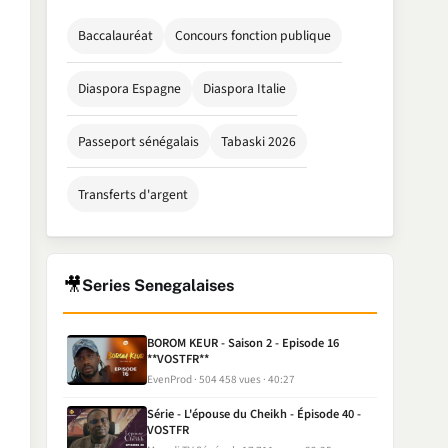
Baccalauréat
Concours fonction publique
Diaspora Espagne
Diaspora Italie
Passeport sénégalais
Tabaski 2026
Transferts d'argent
🎥
Series Senegalaises
BOROM KEUR - Saison 2 - Episode 16
**VOSTFR**
EvenProd
504 458 vues
40:27
Série - L'épouse du Cheikh - Épisode 40 -
VOSTFR