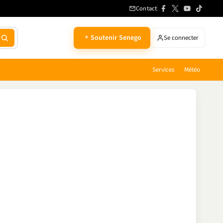
Contact
Soutenir Senego
Se connecter
Services
Météo