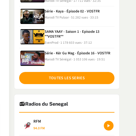
Marodi TV Sénégal
17 711 vues
32:35
Série - Kaya - Épisode 02 - VOSTFR
Marodi TV Pulaar
51 282 vues
33:15
SAMA YAAY - Saison 1 - Episode 13
**VOSTFR**
EvenProd
1 178 603 vues
37:12
Série - Kër Gu Mag - Épisode 16 - VOSTFR
Marodi TV Sénégal
1 053 106 vues
19:51
TOUTES LES SERIES
📻
Radios du Senegal
RFM
94.0 FM