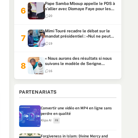
Pape Samba Mboup appelle le PDS à
s’allier avec Diomaye Faye pour les
locales et tacle Sonko
20
Mimi Touré recadre le débat sur le
mandat présidentiel : «Nul ne peut
faire plus de deux mandats
19
consécutifs de 5 ans»
« Nous aurons des résultats si nous
suivons le modèle de Serigne
Touba » : Ousmane Sonko au Khalife
16
Serigne Mountakha
PARTENARIATS
Convertir une vidéo en MP4 en ligne sans
perdre en qualité
Klipa AI
FR
Forgiveness in Islam: Divine Mercy and