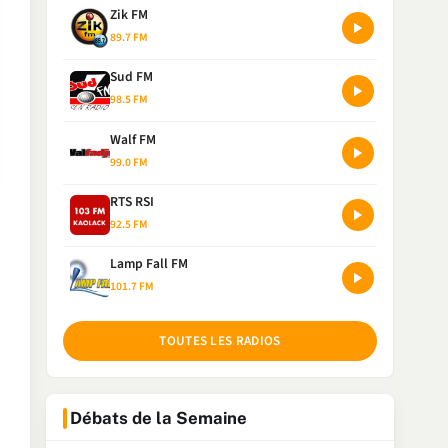
Zik FM
89.7 FM
Sud FM
98.5 FM
Walf FM
99.0 FM
RTS RSI
92.5 FM
Lamp Fall FM
101.7 FM
TOUTES LES RADIOS
Débats de la Semaine