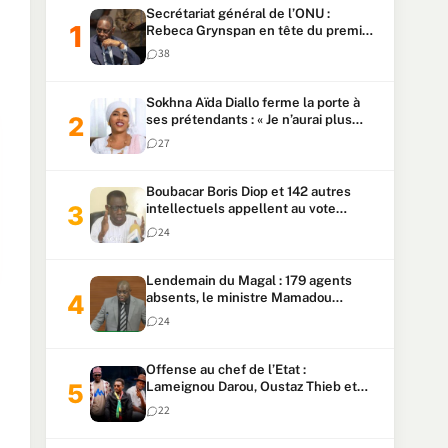
Secrétariat général de l’ONU :
Rebeca Grynspan en tête du premier
vote, Macky Sall pointe à la 5ᵉ place
38
Sokhna Aïda Diallo ferme la porte à
ses prétendants : « Je n’aurai plus
jamais un autre mari »
27
Boubacar Boris Diop et 142 autres
intellectuels appellent au vote
urgent de la révision
24
constitutionnelle
Lendemain du Magal : 179 agents
absents, le ministre Mamadou
Lamine Dianté exige des explications
24
Offense au chef de l’Etat :
Lameignou Darou, Oustaz Thieb et
Ndiaye Touba lourdement
22
condamnés