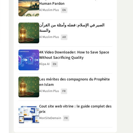
Human Pardon
Al Muslim Plus
EN
الصبر في الإسلام: فضله وأمثلة من القرآن
والسنة
Al Muslim Plus
AR
4K Video Downloader: How to Save Space
Without Sacrificing Quality
Klipa AI
EN
Les mérites des compagnons du Prophète
en Islam
Al Muslim Plus
FR
Cout site web vitrine : le guide complet des
prix
MonSiteDemain
FR