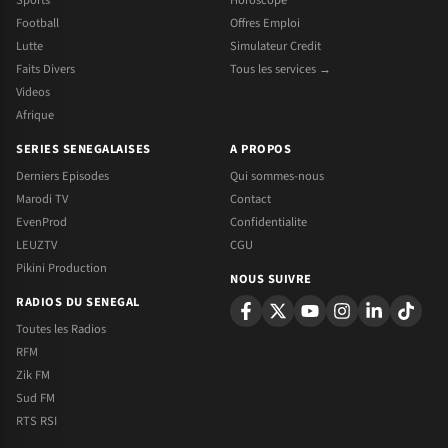
Sports
Horoscope
Football
Offres Emploi
Lutte
Simulateur Credit
Faits Divers
Tous les services →
Videos
Afrique
SERIES SENEGALAISES
A PROPOS
Derniers Episodes
Qui sommes-nous
Marodi TV
Contact
EvenProd
Confidentialite
LEUZTV
CGU
Pikini Production
NOUS SUIVRE
RADIOS DU SENEGAL
Toutes les Radios
RFM
Zik FM
Sud FM
RTS RSI