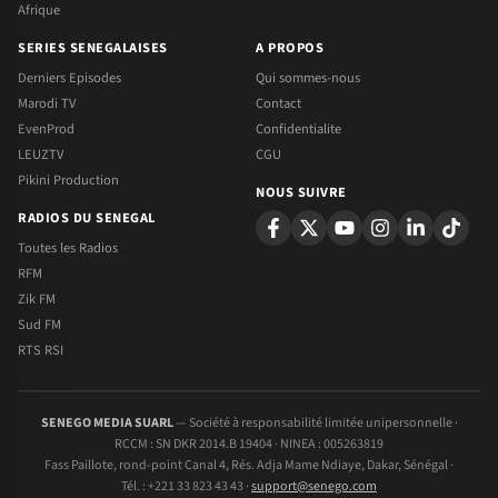
Afrique
SERIES SENEGALAISES
A PROPOS
Derniers Episodes
Qui sommes-nous
Marodi TV
Contact
EvenProd
Confidentialite
LEUZTV
CGU
Pikini Production
NOUS SUIVRE
RADIOS DU SENEGAL
Toutes les Radios
RFM
Zik FM
Sud FM
RTS RSI
SENEGO MEDIA SUARL
— Société à responsabilité limitée unipersonnelle ·
RCCM : SN DKR 2014.B 19404 · NINEA : 005263819
Fass Paillote, rond-point Canal 4, Rés. Adja Mame Ndiaye, Dakar, Sénégal ·
Tél. : +221 33 823 43 43 ·
support@senego.com