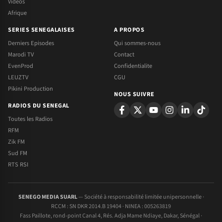
Videos
Afrique
SERIES SENEGALAISES
A PROPOS
Derniers Episodes
Qui sommes-nous
Marodi TV
Contact
EvenProd
Confidentialite
LEUZTV
CGU
Pikini Production
NOUS SUIVRE
RADIOS DU SENEGAL
Toutes les Radios
RFM
Zik FM
Sud FM
RTS RSI
SENEGO MEDIA SUARL
— Société à responsabilité limitée unipersonnelle ·
RCCM : SN DKR 2014.B 19404 · NINEA : 005263819
Fass Paillote, rond-point Canal 4, Rés. Adja Mame Ndiaye, Dakar, Sénégal ·