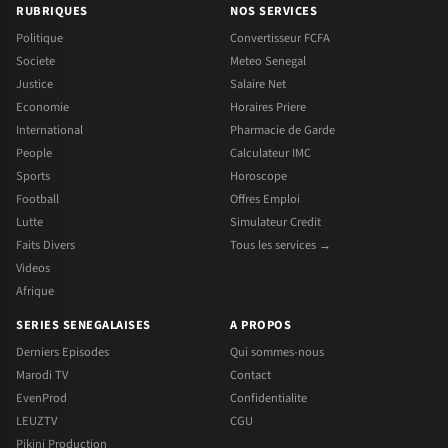
RUBRIQUES
NOS SERVICES
Politique
Convertisseur FCFA
Societe
Meteo Senegal
Justice
Salaire Net
Economie
Horaires Priere
International
Pharmacie de Garde
People
Calculateur IMC
Sports
Horoscope
Football
Offres Emploi
Lutte
Simulateur Credit
Faits Divers
Tous les services →
Videos
Afrique
SERIES SENEGALAISES
A PROPOS
Derniers Episodes
Qui sommes-nous
Marodi TV
Contact
EvenProd
Confidentialite
LEUZTV
CGU
Pikini Production