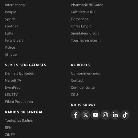
International
Pharmacie de Garde
People
Calculateur IMC
Sports
Horoscope
Football
Offres Emploi
Lutte
Simulateur Credit
Faits Divers
Tous les services →
Videos
Afrique
SERIES SENEGALAISES
A PROPOS
Derniers Episodes
Qui sommes-nous
Marodi TV
Contact
EvenProd
Confidentialite
LEUZTV
CGU
Pikini Production
NOUS SUIVRE
RADIOS DU SENEGAL
Toutes les Radios
RFM
Zik FM