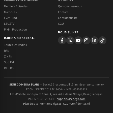
Derniers Episodes
Qui sommes-nous
Marodi TV
Contact
EvenProd
Confidentialite
LEUZTV
CGU
Pikini Production
NOUS SUIVRE
RADIOS DU SENEGAL
Toutes les Radios
RFM
Zik FM
Sud FM
RTS RSI
SENEGO MEDIA SUARL
— Société à responsabilité limitée unipersonnelle ·
RCCM : SN DKR 2014.B 19404 · NINEA : 005263819
Fass Paillote, rond-point Canal 4, Rés. Adja Mame Ndiaye, Dakar, Sénégal ·
Tél. : +221 33 823 43 43 ·
support@senego.com
Plan du site
·
Mentions légales
·
CGU
·
Confidentialité