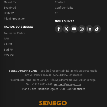
Marodi TV
Contact
EvenProd
Confidentialite
LEUZTV
CGU
Pikini Production
NOUS SUIVRE
RADIOS DU SENEGAL
Toutes les Radios
RFM
Zik FM
Sud FM
RTS RSI
SENEGO MEDIA SUARL
— Société à responsabilité limitée unipersonnelle ·
RCCM : SN DKR 2014.B 19404 · NINEA : 005263819
Fass Paillote, rond-point Canal 4, Rés. Adja Mame Ndiaye, Dakar, Sénégal ·
Tél. : +221 33 823 43 43 ·
support@senego.com
Plan du site
·
Mentions légales
·
CGU
·
Confidentialité