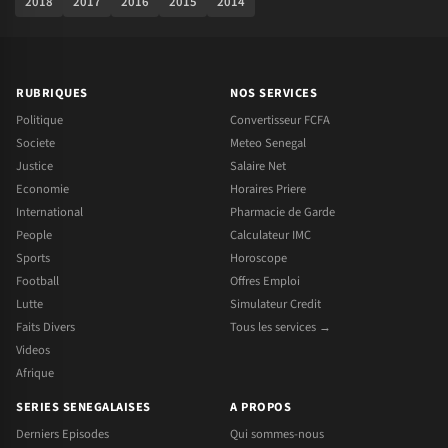
2018
2017
2016
2015
2014
RUBRIQUES
NOS SERVICES
Politique
Convertisseur FCFA
Societe
Meteo Senegal
Justice
Salaire Net
Economie
Horaires Priere
International
Pharmacie de Garde
People
Calculateur IMC
Sports
Horoscope
Football
Offres Emploi
Lutte
Simulateur Credit
Faits Divers
Tous les services →
Videos
Afrique
SERIES SENEGALAISES
A PROPOS
Derniers Episodes
Qui sommes-nous