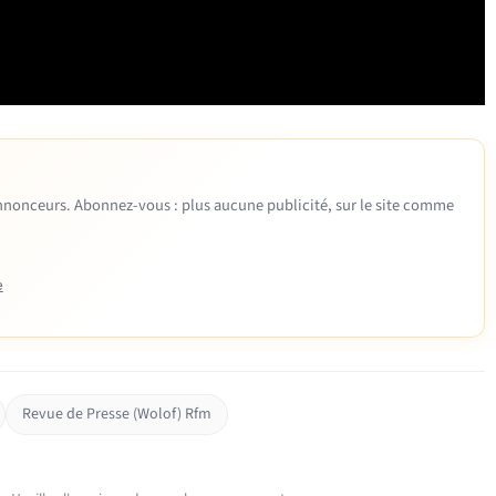
 annonceurs. Abonnez-vous : plus aucune publicité, sur le site comme
e
Revue de Presse (Wolof) Rfm