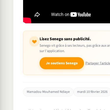
Lisez Senego sans publicité.
Senego vit grâce à ses lecteurs, pas grâce aux
sur l'application.
Je soutiens Senego
Partager l'articl
Mamadou Mouhamed Ndiaye
mardi 10 février 2026