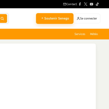
Contact
Soutenir Senego
Se connecter
Services
Météo