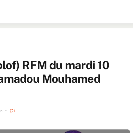
lof) RFM du mardi 10
r Mamadou Mouhamed
in
1