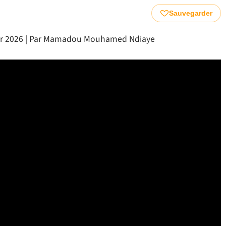
Sauvegarder
rier 2026 | Par Mamadou Mouhamed Ndiaye