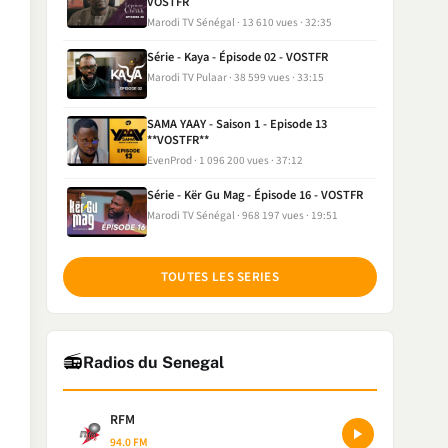
VOSTFR
Marodi TV Sénégal
13 610 vues
32:35
Série - Kaya - Épisode 02 - VOSTFR
Marodi TV Pulaar
38 599 vues
33:15
SAMA YAAY - Saison 1 - Episode 13
**VOSTFR**
EvenProd
1 096 200 vues
37:12
Série - Kër Gu Mag - Épisode 16 - VOSTFR
Marodi TV Sénégal
968 197 vues
19:51
TOUTES LES SERIES
📻
Radios du Senegal
RFM
94.0 FM