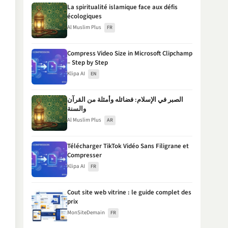
La spiritualité islamique face aux défis
écologiques
Al Muslim Plus
FR
Compress Video Size in Microsoft Clipchamp
– Step by Step
Klipa AI
EN
الصبر في الإسلام: فضائله وأمثلة من القرآن
والسنة
Al Muslim Plus
AR
Télécharger TikTok Vidéo Sans Filigrane et
Compresser
Klipa AI
FR
Cout site web vitrine : le guide complet des
prix
MonSiteDemain
FR