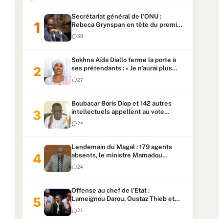
Secrétariat général de l’ONU :
Rebeca Grynspan en tête du premier
vote, Macky Sall pointe à la 5ᵉ place
38
Sokhna Aïda Diallo ferme la porte à
ses prétendants : « Je n’aurai plus
jamais un autre mari »
27
Boubacar Boris Diop et 142 autres
intellectuels appellent au vote
urgent de la révision
24
constitutionnelle
Lendemain du Magal : 179 agents
absents, le ministre Mamadou
Lamine Dianté exige des explications
24
Offense au chef de l’Etat :
Lameignou Darou, Oustaz Thieb et
Ndiaye Touba lourdement
21
condamnés