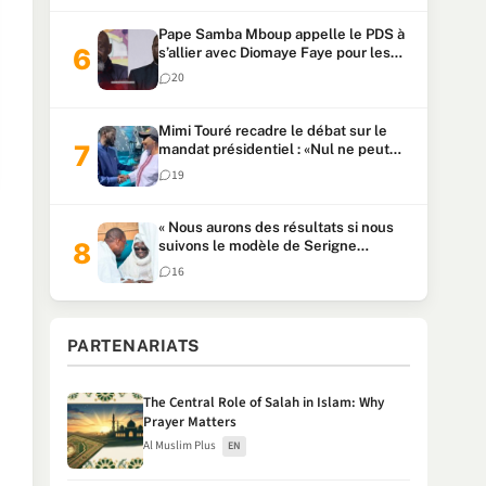
Pape Samba Mboup appelle le PDS à
s’allier avec Diomaye Faye pour les
locales et tacle Sonko
20
Mimi Touré recadre le débat sur le
mandat présidentiel : «Nul ne peut
faire plus de deux mandats
19
consécutifs de 5 ans»
« Nous aurons des résultats si nous
suivons le modèle de Serigne
Touba » : Ousmane Sonko au Khalife
16
Serigne Mountakha
PARTENARIATS
The Central Role of Salah in Islam: Why
Prayer Matters
Al Muslim Plus
EN