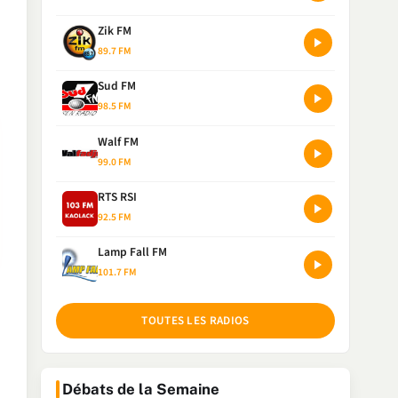
Zik FM
89.7 FM
Sud FM
98.5 FM
Walf FM
99.0 FM
RTS RSI
92.5 FM
Lamp Fall FM
101.7 FM
TOUTES LES RADIOS
Débats de la Semaine