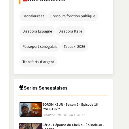
Baccalauréat
Concours fonction publique
Diaspora Espagne
Diaspora Italie
Passeport sénégalais
Tabaski 2026
Transferts d'argent
🎥
Series Senegalaises
BOROM KEUR - Saison 2 - Episode 16
**VOSTFR**
EvenProd
285 316 vues
40:27
Série - L'épouse du Cheikh - Épisode 40 -