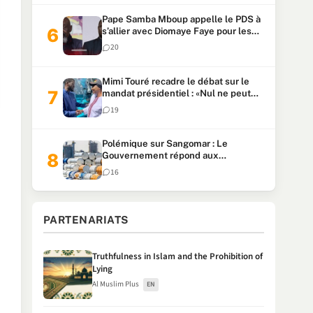
Pape Samba Mboup appelle le PDS à
s’allier avec Diomaye Faye pour les
locales et tacle Sonko
20
Mimi Touré recadre le débat sur le
mandat présidentiel : «Nul ne peut
faire plus de deux mandats
19
consécutifs de 5 ans»
Polémique sur Sangomar : Le
Gouvernement répond aux
accusations et clarifie le partage des
16
milliards
PARTENARIATS
Truthfulness in Islam and the Prohibition of
Lying
Al Muslim Plus
EN