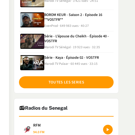
Marodi TV Sénégal
3 421 vues
24:51
BOROM KEUR - Saison 2 - Episode 16
**VOSTFR**
EvenProd
649 983 vues
40:27
Série - L'épouse du Cheikh - Épisode 40 -
VOSTFR
Marodi TV Sénégal
19 923 vues
32:35
Série - Kaya - Épisode 02 - VOSTFR
Marodi TV Pulaar
60 445 vues
33:15
TOUTES LES SERIES
📻
Radios du Senegal
RFM
94.0 FM