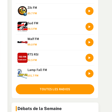
Zik FM
89.7 FM
Sud FM
98.5 FM
Walf FM
99.0 FM
RTS RSI
92.5 FM
Lamp Fall FM
101.7 FM
TOUTES LES RADIOS
Débats de la Semaine