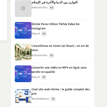
التوازن بين الدنيا والآخرة في الإسلام
⚙
Al Muslim Plus
AR
Shrink Perez Hilton TikTok Video for
Instagram
Klipa AI
EN
L’excellence en Islam (al-Ihsan) : un art de
vivre
Al Muslim Plus
FR
Convertir une vidéo en MP4 en ligne sans
perdre en qualité
Klipa AI
FR
Cout site web vitrine : le guide complet des
prix
MonSiteDemain
FR