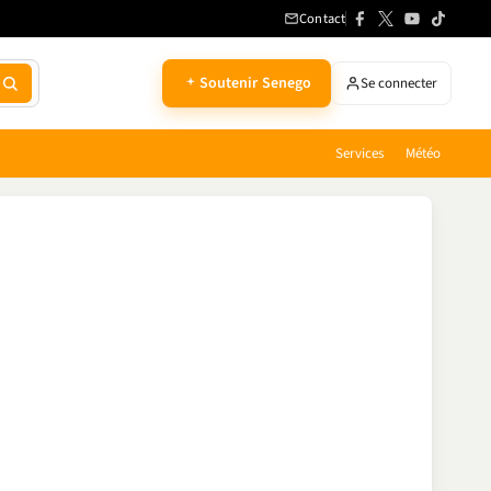
Contact
Soutenir Senego
Se connecter
Services
Météo