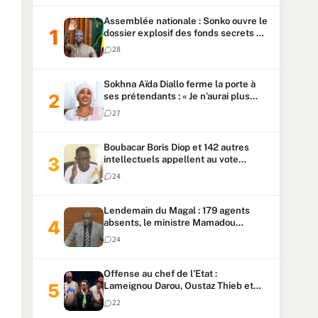
Assemblée nationale : Sonko ouvre le
dossier explosif des fonds secrets et
du patrimoine présidentiel
28
Sokhna Aïda Diallo ferme la porte à
ses prétendants : « Je n’aurai plus
jamais un autre mari »
27
Boubacar Boris Diop et 142 autres
intellectuels appellent au vote
urgent de la révision
24
constitutionnelle
Lendemain du Magal : 179 agents
absents, le ministre Mamadou
Lamine Dianté exige des explications
24
Offense au chef de l’Etat :
Lameignou Darou, Oustaz Thieb et
Ndiaye Touba lourdement
22
condamnés