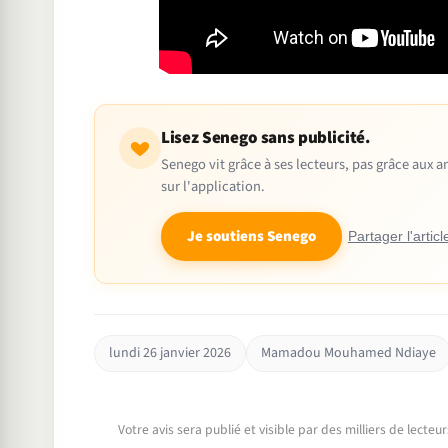
Lisez Senego sans publicité.
Senego vit grâce à ses lecteurs, pas grâce aux
sur l'application.
Je soutiens Senego
Partager l'articl
lundi 26 janvier 2026
Mamadou Mouhamed Ndiaye
Votre avis sera publié et visible par des milliers de lecte