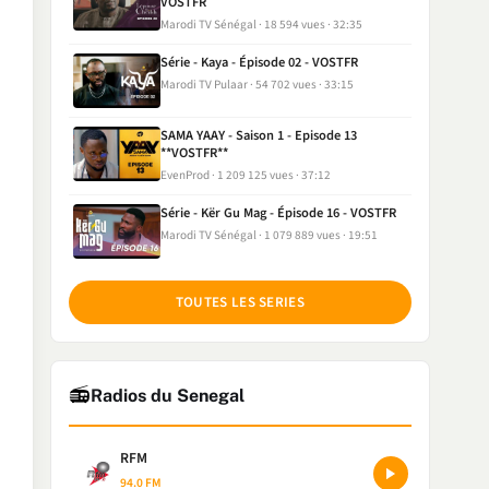
VOSTFR
Marodi TV Sénégal
18 594 vues
32:35
Série - Kaya - Épisode 02 - VOSTFR
Marodi TV Pulaar
54 702 vues
33:15
SAMA YAAY - Saison 1 - Episode 13
**VOSTFR**
EvenProd
1 209 125 vues
37:12
Série - Kër Gu Mag - Épisode 16 - VOSTFR
Marodi TV Sénégal
1 079 889 vues
19:51
TOUTES LES SERIES
📻
Radios du Senegal
RFM
94.0 FM