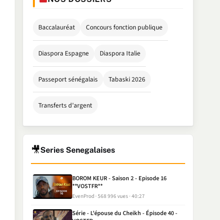
Baccalauréat
Concours fonction publique
Diaspora Espagne
Diaspora Italie
Passeport sénégalais
Tabaski 2026
Transferts d'argent
🎥
Series Senegalaises
BOROM KEUR - Saison 2 - Episode 16
**VOSTFR**
EvenProd
568 996 vues
40:27
Série - L'épouse du Cheikh - Épisode 40 -