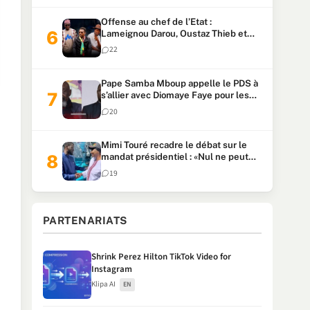
Offense au chef de l’Etat :
Lameignou Darou, Oustaz Thieb et
Ndiaye Touba lourdement
22
condamnés
Pape Samba Mboup appelle le PDS à
s’allier avec Diomaye Faye pour les
locales et tacle Sonko
20
Mimi Touré recadre le débat sur le
mandat présidentiel : «Nul ne peut
faire plus de deux mandats
19
consécutifs de 5 ans»
PARTENARIATS
Shrink Perez Hilton TikTok Video for
Instagram
Klipa AI
EN