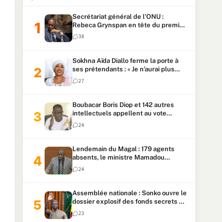
Secrétariat général de l’ONU :
Rebeca Grynspan en tête du premier
vote, Macky Sall pointe à la 5ᵉ place
38
Sokhna Aïda Diallo ferme la porte à
ses prétendants : « Je n’aurai plus
jamais un autre mari »
27
Boubacar Boris Diop et 142 autres
intellectuels appellent au vote
urgent de la révision
24
constitutionnelle
Lendemain du Magal : 179 agents
absents, le ministre Mamadou
Lamine Dianté exige des explications
24
Assemblée nationale : Sonko ouvre le
dossier explosif des fonds secrets et
du patrimoine présidentiel
23