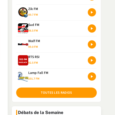
Zik FM
89.7 FM
Sud FM
98.5 FM
Walf FM
99.0 FM
RTS RSI
92.5 FM
Lamp Fall FM
101.7 FM
TOUTES LES RADIOS
Débats de la Semaine