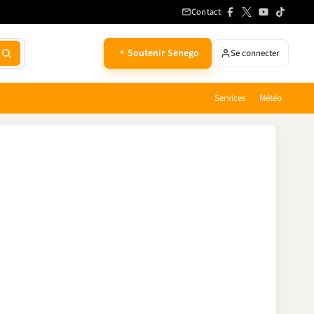
Contact
Soutenir Senego
Se connecter
Services
Météo