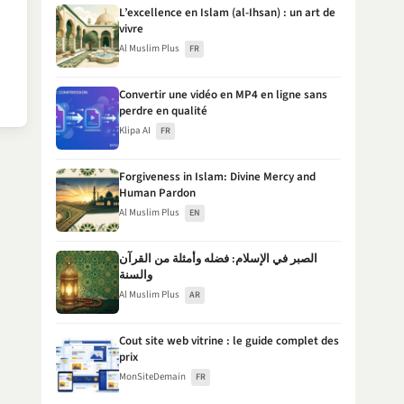
L’excellence en Islam (al-Ihsan) : un art de
vivre
Al Muslim Plus
FR
Convertir une vidéo en MP4 en ligne sans
perdre en qualité
Klipa AI
FR
Forgiveness in Islam: Divine Mercy and
Human Pardon
Al Muslim Plus
EN
الصبر في الإسلام: فضله وأمثلة من القرآن
والسنة
Al Muslim Plus
AR
Cout site web vitrine : le guide complet des
prix
MonSiteDemain
FR