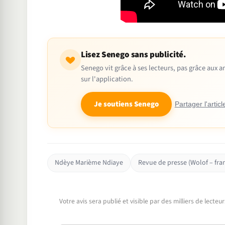
Lisez Senego sans publicité.
Senego vit grâce à ses lecteurs, pas grâce aux
sur l'application.
Je soutiens Senego
Partager l'articl
Ndèye Marième Ndiaye
Revue de presse (Wolof – fran
Votre avis sera publié et visible par des milliers de lecte