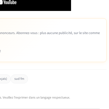
 annonceurs. Abonnez-vous : plus aucune publicité, sur le site comme
e
çais)
sud fm
urs. Veuillez l'exprimer dans un langage respectueux.