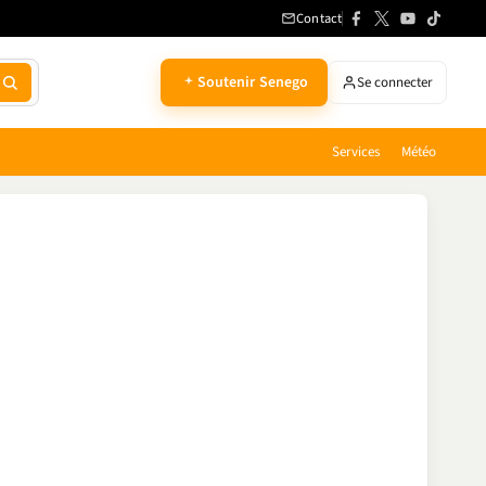
Contact
Soutenir Senego
Se connecter
Services
Météo