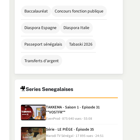
Baccalauréat
Concours fonction publique
Diaspora Espagne
Diaspora Italie
Passeport sénégalais
Tabaski 2026
Transferts d'argent
🎥
Series Senegalaises
TAKKEMA - Saison 1 - Episode 31
**VOSTFR**
EvenProd
875 640 vues
55:08
Série - LE PIÈGE - Épisode 35
Marodi TV Sénégal
17 895 vues
24:51