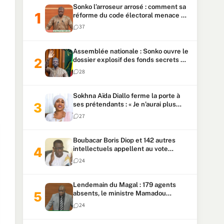
Sonko l’arroseur arrosé : comment sa
réforme du code électoral menace sa
candidature
37
Assemblée nationale : Sonko ouvre le
dossier explosif des fonds secrets et
du patrimoine présidentiel
28
Sokhna Aïda Diallo ferme la porte à
ses prétendants : « Je n’aurai plus
jamais un autre mari »
27
Boubacar Boris Diop et 142 autres
intellectuels appellent au vote
urgent de la révision
24
constitutionnelle
Lendemain du Magal : 179 agents
absents, le ministre Mamadou
Lamine Dianté exige des explications
24