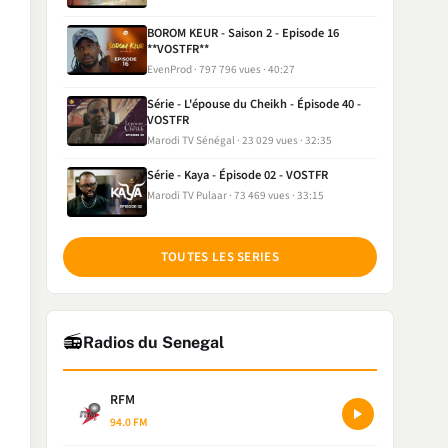
BOROM KEUR - Saison 2 - Episode 16
**VOSTFR**
EvenProd
797 796 vues
40:27
Série - L'épouse du Cheikh - Épisode 40 -
VOSTFR
Marodi TV Sénégal
23 029 vues
32:35
Série - Kaya - Épisode 02 - VOSTFR
Marodi TV Pulaar
73 469 vues
33:15
TOUTES LES SERIES
📻
Radios du Senegal
RFM
94.0 FM