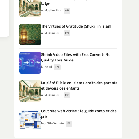
حياتنا
Al Muslim Plus
AR
The Virtues of Gratitude (Shukr) in Islam
Al Muslim Plus
EN
Shrink Video Files with FreeConvert: No
Quality Loss Guide
Klipa AI
EN
La piété filiale en Islam : droits des parents
et devoirs des enfants
Al Muslim Plus
FR
Cout site web vitrine : le guide complet des
prix
MonSiteDemain
FR