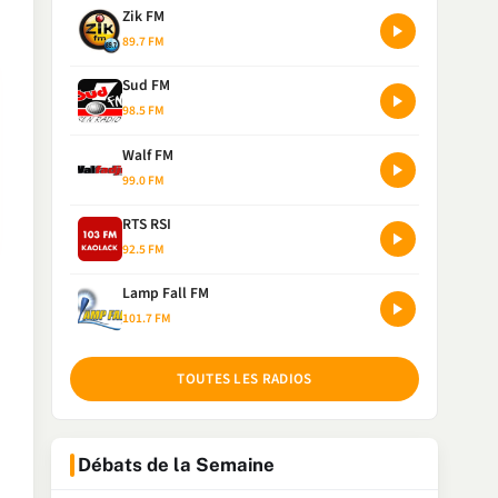
Zik FM
89.7 FM
Sud FM
98.5 FM
Walf FM
99.0 FM
RTS RSI
92.5 FM
Lamp Fall FM
101.7 FM
TOUTES LES RADIOS
Débats de la Semaine