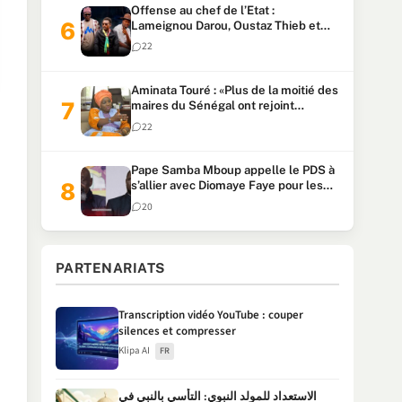
Offense au chef de l’Etat :
Lameignou Darou, Oustaz Thieb et
Ndiaye Touba lourdement
22
condamnés
Aminata Touré : «Plus de la moitié des
maires du Sénégal ont rejoint
Kiiraay»
22
Pape Samba Mboup appelle le PDS à
s’allier avec Diomaye Faye pour les
locales et tacle Sonko
20
PARTENARIATS
Transcription vidéo YouTube : couper
silences et compresser
Klipa AI
FR
الاستعداد للمولد النبوي: التأسي بالنبي في