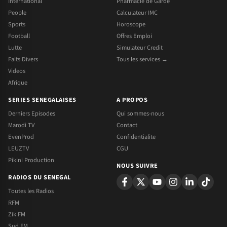
International
Pharmacie de Garde
People
Calculateur IMC
Sports
Horoscope
Football
Offres Emploi
Lutte
Simulateur Credit
Faits Divers
Tous les services →
Videos
Afrique
SERIES SENEGALAISES
A PROPOS
Derniers Episodes
Qui sommes-nous
Marodi TV
Contact
EvenProd
Confidentialite
LEUZTV
CGU
Pikini Production
NOUS SUIVRE
RADIOS DU SENEGAL
Toutes les Radios
RFM
Zik FM
Sud FM