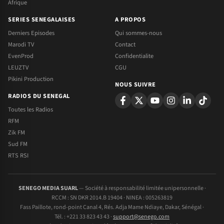
Afrique
SERIES SENEGALAISES
A PROPOS
Derniers Episodes
Qui sommes-nous
Marodi TV
Contact
EvenProd
Confidentialite
LEUZTV
CGU
Pikini Production
NOUS SUIVRE
RADIOS DU SENEGAL
Toutes les Radios
RFM
Zik FM
Sud FM
RTS RSI
SENEGO MEDIA SUARL
— Société à responsabilité limitée unipersonnelle ·
RCCM : SN DKR 2014.B 19404 · NINEA : 005263819
Fass Paillote, rond-point Canal 4, Rés. Adja Mame Ndiaye, Dakar, Sénégal ·
Tél. : +221 33 823 43 43 ·
support@senego.com