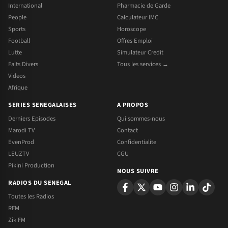
International
Pharmacie de Garde
People
Calculateur IMC
Sports
Horoscope
Football
Offres Emploi
Lutte
Simulateur Credit
Faits Divers
Tous les services →
Videos
Afrique
SERIES SENEGALAISES
A PROPOS
Derniers Episodes
Qui sommes-nous
Marodi TV
Contact
EvenProd
Confidentialite
LEUZTV
CGU
Pikini Production
NOUS SUIVRE
RADIOS DU SENEGAL
Toutes les Radios
RFM
Zik FM