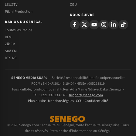
LEUZTV
CGU
Pikini Production
NOUS SUIVRE
RADIOS DU SENEGAL
Toutes les Radios
RFM
Zik FM
Sud FM
RTS RSI
SENEGO MEDIA SUARL
— Société à responsabilité limitée unipersonnelle ·
RCCM : SN DKR 2014.B 19404 · NINEA : 005263819
Fass Paillote, rond-point Canal 4, Rés. Adja Mame Ndiaye, Dakar, Sénégal ·
Tél. : +221 33 823 43 43 ·
support@senego.com
Plan du site
·
Mentions légales
·
CGU
·
Confidentialité
© 2026 Senego.com : Actualité au Sénégal, toute l'actualité sénégalaise. Tous
droits réservés. Premier site d'informations au Sénégal.