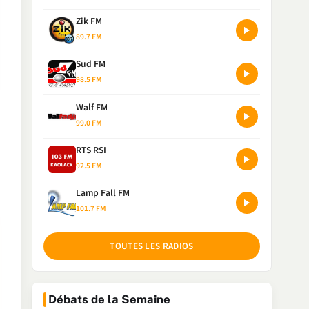
Zik FM
89.7 FM
Sud FM
98.5 FM
Walf FM
99.0 FM
RTS RSI
92.5 FM
Lamp Fall FM
101.7 FM
TOUTES LES RADIOS
Débats de la Semaine