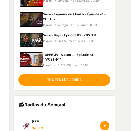
Marodi TV Sénégal
484 353 vues
39:29
Série - L'épouse du Cheikh - Épisode 41 -
VOSTFR
Marodi TV Sénégal
12 395 vues
30:50
Série - Kaya - Épisode 03 - VOSTFR
Marodi TV Pulaar
35 172 vues
33:02
TAKKEMA - Saison 1 - Episode 31
**VOSTFR**
EvenProd
1 326 859 vues
55:08
TOUTES LES SERIES
📻
Radios du Senegal
RFM
94.0 FM