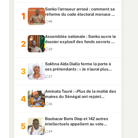
Sonko l’arroseur arrosé : comment sa
réforme du code électoral menace sa
candidature
46
Assemblée nationale : Sonko ouvre le
dossier explosif des fonds secrets et
du patrimoine présidentiel
28
Sokhna Aïda Diallo ferme la porte à
ses prétendants : « Je n’aurai plus
jamais un autre mari »
27
Aminata Touré : «Plus de la moitié des
maires du Sénégal ont rejoint
Kiiraay»
26
Boubacar Boris Diop et 142 autres
intellectuels appellent au vote
urgent de la révision
24
constitutionnelle