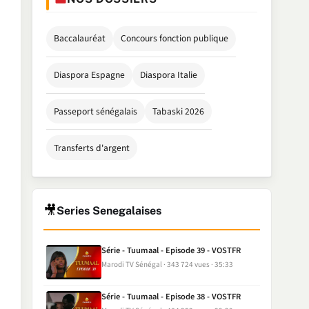
Baccalauréat
Concours fonction publique
Diaspora Espagne
Diaspora Italie
Passeport sénégalais
Tabaski 2026
Transferts d'argent
🎥
Series Senegalaises
Série - Tuumaal - Episode 39 - VOSTFR
Marodi TV Sénégal
343 724 vues
35:33
Série - Tuumaal - Episode 38 - VOSTFR