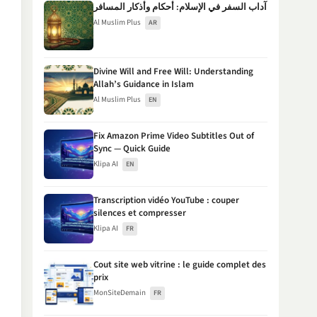
آداب السفر في الإسلام: أحكام وأذكار المسافر
Al Muslim Plus
AR
Divine Will and Free Will: Understanding
Allah’s Guidance in Islam
Al Muslim Plus
EN
Fix Amazon Prime Video Subtitles Out of
Sync — Quick Guide
Klipa AI
EN
Transcription vidéo YouTube : couper
silences et compresser
Klipa AI
FR
Cout site web vitrine : le guide complet des
prix
MonSiteDemain
FR