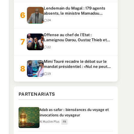
Lendemain du Magal : 179 agents
absents, le ministre Mamadou
Lamine Dianté exige des explications
24
Offense au chef de l’Etat :
Lameignou Darou, Oustaz Thieb et
Ndiaye Touba lourdement
22
condamnés
Mimi Touré recadre le débat sur le
mandat présidentiel : «Nul ne peut
faire plus de deux mandats
19
consécutifs de 5 ans»
PARTENARIATS
Adab as-safar : bienséances du voyage et
invocations du voyageur
Al Muslim Plus
FR