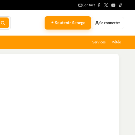
Contact
Soutenir Senego
Se connecter
Services
Météo