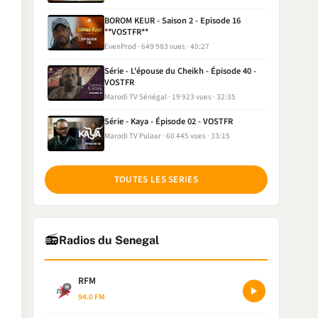
BOROM KEUR - Saison 2 - Episode 16
**VOSTFR**
EvenProd
649 983 vues
40:27
Série - L'épouse du Cheikh - Épisode 40 -
VOSTFR
Marodi TV Sénégal
19 923 vues
32:35
Série - Kaya - Épisode 02 - VOSTFR
Marodi TV Pulaar
60 445 vues
33:15
TOUTES LES SERIES
📻
Radios du Senegal
RFM
94.0 FM