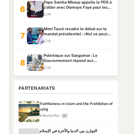
Pape Samba Mboup appelle le PDS à
s’allier avec Diomaye Faye pour les
locales et tacle Sonko
20
Mimi Touré recadre le débat sur le
mandat présidentiel : «Nul ne peut
faire plus de deux mandats
19
consécutifs de 5 ans»
Polémique sur Sangomar : Le
Gouvernement répond aux
accusations et clarifie le partage des
16
milliards
PARTENARIATS
Truthfulness in Islam and the Prohibition of
Lying
Al Muslim Plus
EN
التوازن بين الدنيا والآخرة في الإسلام