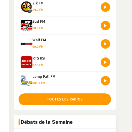
Zik FM
89.7 FM
Sud FM
98.5 FM
Walf FM
99.0 FM
RTS RSI
92.5 FM
Lamp Fall FM
101.7 FM
TOUTES LES RADIOS
Débats de la Semaine