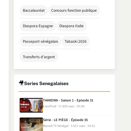
Baccalauréat
Concours fonction publique
Diaspora Espagne
Diaspora Italie
Passeport sénégalais
Tabaski 2026
Transferts d'argent
🎥
Series Senegalaises
TAKKEMA - Saison 1 - Episode 31
EvenProd
71 809 vues
55:08
Série - LE PIÈGE - Épisode 35
Marodi TV Sénégal
3 421 vues
24:51