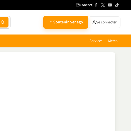
Contact
Soutenir Senego
Se connecter
Services
Météo