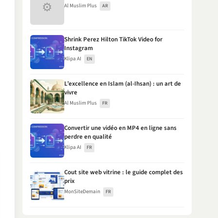
⚙
Al Muslim Plus
AR
Shrink Perez Hilton TikTok Video for
Instagram
Klipa AI
EN
L’excellence en Islam (al-Ihsan) : un art de
vivre
Al Muslim Plus
FR
Convertir une vidéo en MP4 en ligne sans
perdre en qualité
Klipa AI
FR
Cout site web vitrine : le guide complet des
prix
MonSiteDemain
FR