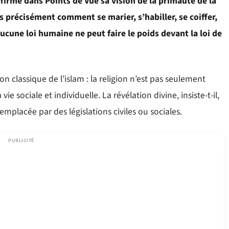
firmé dans Points de Vue sa vision de la primauté de la
rès précisément comment se marier, s’habiller, se coiffer,
ucune loi humaine ne peut faire le poids devant la loi de
n classique de l’islam : la religion n’est pas seulement
e sociale et individuelle. La révélation divine, insiste-t-il,
remplacée par des législations civiles ou sociales.