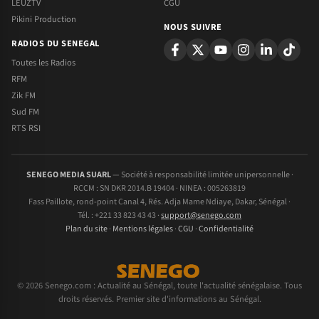
LEUZTV
CGU
Pikini Production
NOUS SUIVRE
RADIOS DU SENEGAL
Toutes les Radios
RFM
Zik FM
Sud FM
RTS RSI
SENEGO MEDIA SUARL
— Société à responsabilité limitée unipersonnelle ·
RCCM : SN DKR 2014.B 19404 · NINEA : 005263819
Fass Paillote, rond-point Canal 4, Rés. Adja Mame Ndiaye, Dakar, Sénégal ·
Tél. : +221 33 823 43 43 ·
support@senego.com
Plan du site
·
Mentions légales
·
CGU
·
Confidentialité
© 2026 Senego.com : Actualité au Sénégal, toute l'actualité sénégalaise. Tous
droits réservés. Premier site d'informations au Sénégal.