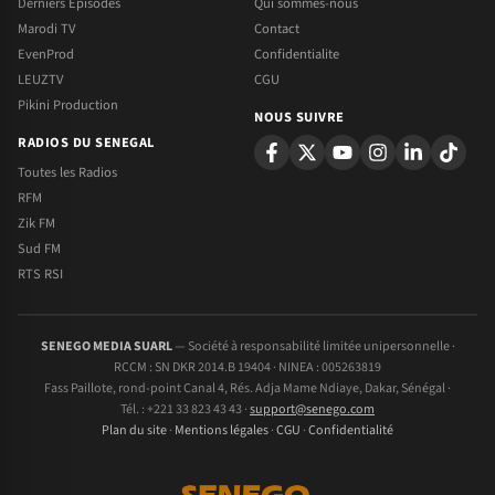
Derniers Episodes
Qui sommes-nous
Marodi TV
Contact
EvenProd
Confidentialite
LEUZTV
CGU
Pikini Production
NOUS SUIVRE
RADIOS DU SENEGAL
Toutes les Radios
RFM
Zik FM
Sud FM
RTS RSI
SENEGO MEDIA SUARL
— Société à responsabilité limitée unipersonnelle ·
RCCM : SN DKR 2014.B 19404 · NINEA : 005263819
Fass Paillote, rond-point Canal 4, Rés. Adja Mame Ndiaye, Dakar, Sénégal ·
Tél. : +221 33 823 43 43 ·
support@senego.com
Plan du site
·
Mentions légales
·
CGU
·
Confidentialité