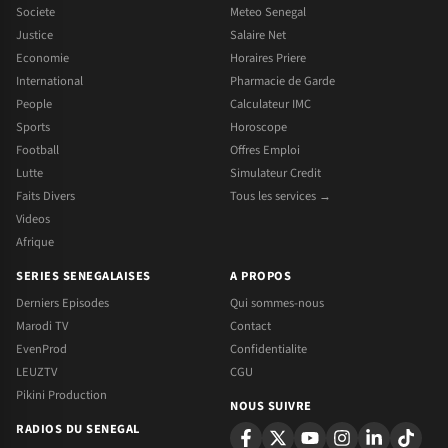
Societe
Meteo Senegal
Justice
Salaire Net
Economie
Horaires Priere
International
Pharmacie de Garde
People
Calculateur IMC
Sports
Horoscope
Football
Offres Emploi
Lutte
Simulateur Credit
Faits Divers
Tous les services →
Videos
Afrique
SERIES SENEGALAISES
A PROPOS
Derniers Episodes
Qui sommes-nous
Marodi TV
Contact
EvenProd
Confidentialite
LEUZTV
CGU
Pikini Production
NOUS SUIVRE
RADIOS DU SENEGAL