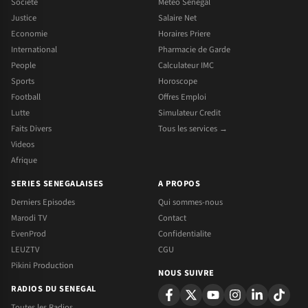
Societe
Meteo Senegal
Justice
Salaire Net
Economie
Horaires Priere
International
Pharmacie de Garde
People
Calculateur IMC
Sports
Horoscope
Football
Offres Emploi
Lutte
Simulateur Credit
Faits Divers
Tous les services →
Videos
Afrique
SERIES SENEGALAISES
A PROPOS
Derniers Episodes
Qui sommes-nous
Marodi TV
Contact
EvenProd
Confidentialite
LEUZTV
CGU
Pikini Production
NOUS SUIVRE
RADIOS DU SENEGAL
Toutes les Radios