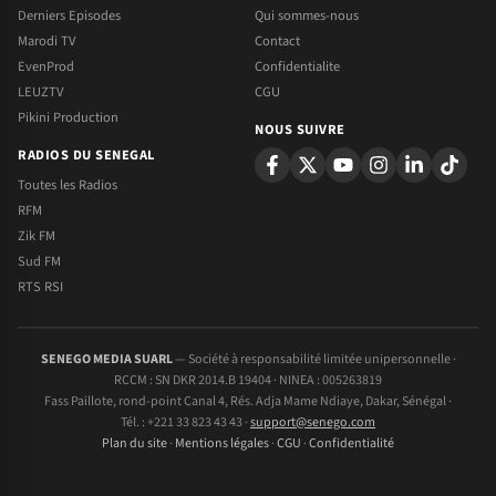
Derniers Episodes
Qui sommes-nous
Marodi TV
Contact
EvenProd
Confidentialite
LEUZTV
CGU
Pikini Production
NOUS SUIVRE
RADIOS DU SENEGAL
Toutes les Radios
RFM
Zik FM
Sud FM
RTS RSI
SENEGO MEDIA SUARL
— Société à responsabilité limitée unipersonnelle ·
RCCM : SN DKR 2014.B 19404 · NINEA : 005263819
Fass Paillote, rond-point Canal 4, Rés. Adja Mame Ndiaye, Dakar, Sénégal ·
Tél. : +221 33 823 43 43 ·
support@senego.com
Plan du site
·
Mentions légales
·
CGU
·
Confidentialité