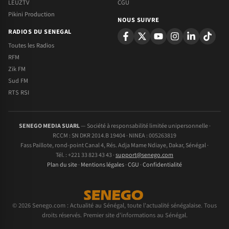
LEUZTV
CGU
Pikini Production
NOUS SUIVRE
RADIOS DU SENEGAL
Toutes les Radios
RFM
Zik FM
Sud FM
RTS RSI
SENEGO MEDIA SUARL
— Société à responsabilité limitée unipersonnelle ·
RCCM : SN DKR 2014.B 19404 · NINEA : 005263819
Fass Paillote, rond-point Canal 4, Rés. Adja Mame Ndiaye, Dakar, Sénégal ·
Tél. : +221 33 823 43 43 ·
support@senego.com
Plan du site
·
Mentions légales
·
CGU
·
Confidentialité
© 2026 Senego.com : Actualité au Sénégal, toute l'actualité sénégalaise. Tous
droits réservés. Premier site d'informations au Sénégal.