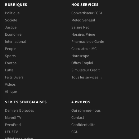
RUBRIQUES
NOS SERVICES
Politique
Convertisseur FCFA
Societe
Meteo Senegal
Justice
Salaire Net
Economie
Horaires Priere
International
Pharmacie de Garde
People
Calculateur IMC
Sports
Horoscope
Football
Offres Emploi
Lutte
Simulateur Credit
Faits Divers
Tous les services →
Videos
Afrique
SERIES SENEGALAISES
A PROPOS
Derniers Episodes
Qui sommes-nous
Marodi TV
Contact
EvenProd
Confidentialite
LEUZTV
CGU
Pikini Production