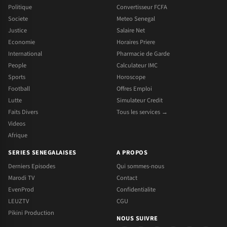
Politique
Convertisseur FCFA
Societe
Meteo Senegal
Justice
Salaire Net
Economie
Horaires Priere
International
Pharmacie de Garde
People
Calculateur IMC
Sports
Horoscope
Football
Offres Emploi
Lutte
Simulateur Credit
Faits Divers
Tous les services →
Videos
Afrique
SERIES SENEGALAISES
A PROPOS
Derniers Episodes
Qui sommes-nous
Marodi TV
Contact
EvenProd
Confidentialite
LEUZTV
CGU
Pikini Production
NOUS SUIVRE