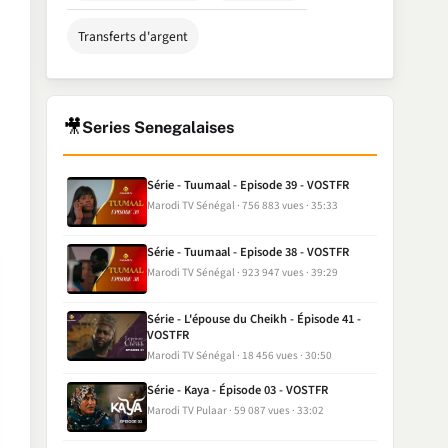
Transferts d'argent
🎥
Series Senegalaises
Série - Tuumaal - Episode 39 - VOSTFR
Marodi TV Sénégal
756 883 vues
35:33
Série - Tuumaal - Episode 38 - VOSTFR
Marodi TV Sénégal
923 947 vues
39:29
Série - L'épouse du Cheikh - Épisode 41 -
VOSTFR
Marodi TV Sénégal
18 456 vues
30:50
Série - Kaya - Épisode 03 - VOSTFR
Marodi TV Pulaar
59 087 vues
33:02