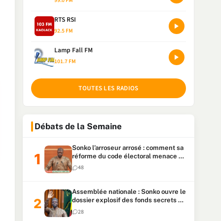
99.0 FM
RTS RSI
92.5 FM
Lamp Fall FM
101.7 FM
TOUTES LES RADIOS
Débats de la Semaine
Sonko l’arroseur arrosé : comment sa
réforme du code électoral menace sa
candidature
48
Assemblée nationale : Sonko ouvre le
dossier explosif des fonds secrets et
du patrimoine présidentiel
28