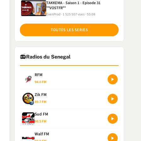
TAKKEMA - Saison 1 - Episode 31
**VOSTFR**
EvenProd
1 525 507 vues
55:08
TOUTES LES SERIES
📻
Radios du Senegal
RFM
94.0 FM
Zik FM
89.7 FM
Sud FM
98.5 FM
Walf FM