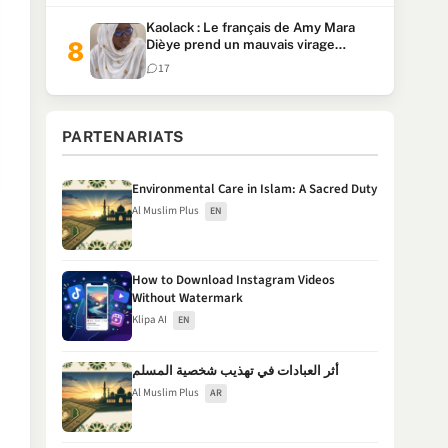
Kaolack : Le français de Amy Mara
Dièye prend un mauvais virage
(Vidéo)
17
PARTENARIATS
Environmental Care in Islam: A Sacred Duty
Al Muslim Plus
EN
How to Download Instagram Videos
Without Watermark
Klipa AI
EN
أثر العبادات في تهذيب شخصية المسلم
Al Muslim Plus
AR