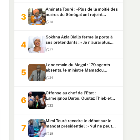
Aminata Touré : «Plus de la moitié des
maires du Sénégal ont rejoint
Kiiraay»
28
Sokhna Aïda Diallo ferme la porte à
ses prétendants : « Je n’aurai plus
jamais un autre mari »
27
Lendemain du Magal : 179 agents
absents, le ministre Mamadou
Lamine Dianté exige des explications
24
Offense au chef de l’Etat :
Lameignou Darou, Oustaz Thieb et
Ndiaye Touba lourdement
22
condamnés
Mimi Touré recadre le débat sur le
mandat présidentiel : «Nul ne peut
faire plus de deux mandats
19
consécutifs de 5 ans»