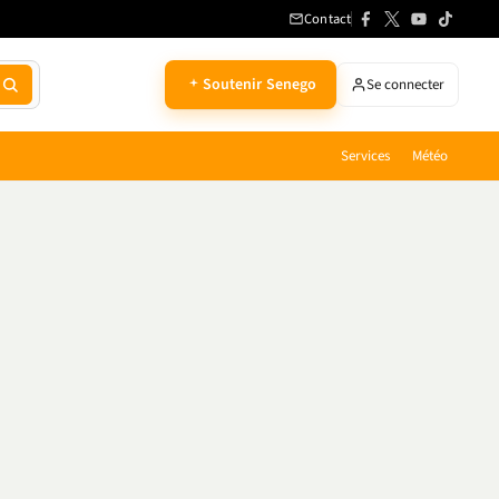
Contact
Soutenir Senego
Se connecter
Services
Météo