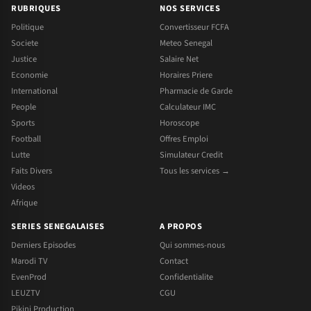
RUBRIQUES
NOS SERVICES
Politique
Convertisseur FCFA
Societe
Meteo Senegal
Justice
Salaire Net
Economie
Horaires Priere
International
Pharmacie de Garde
People
Calculateur IMC
Sports
Horoscope
Football
Offres Emploi
Lutte
Simulateur Credit
Faits Divers
Tous les services →
Videos
Afrique
SERIES SENEGALAISES
A PROPOS
Derniers Episodes
Qui sommes-nous
Marodi TV
Contact
EvenProd
Confidentialite
LEUZTV
CGU
Pikini Production