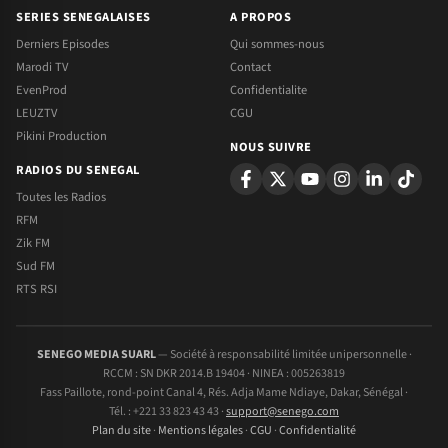
SERIES SENEGALAISES
A PROPOS
Derniers Episodes
Qui sommes-nous
Marodi TV
Contact
EvenProd
Confidentialite
LEUZTV
CGU
Pikini Production
NOUS SUIVRE
RADIOS DU SENEGAL
Toutes les Radios
RFM
Zik FM
Sud FM
RTS RSI
SENEGO MEDIA SUARL
— Société à responsabilité limitée unipersonnelle ·
RCCM : SN DKR 2014.B 19404 · NINEA : 005263819
Fass Paillote, rond-point Canal 4, Rés. Adja Mame Ndiaye, Dakar, Sénégal ·
Tél. : +221 33 823 43 43 ·
support@senego.com
Plan du site
·
Mentions légales
·
CGU
·
Confidentialité