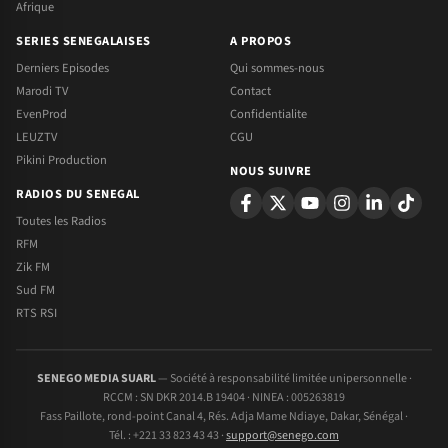
Afrique
SERIES SENEGALAISES
A PROPOS
Derniers Episodes
Qui sommes-nous
Marodi TV
Contact
EvenProd
Confidentialite
LEUZTV
CGU
Pikini Production
NOUS SUIVRE
RADIOS DU SENEGAL
Toutes les Radios
RFM
Zik FM
Sud FM
RTS RSI
SENEGO MEDIA SUARL
— Société à responsabilité limitée unipersonnelle ·
RCCM : SN DKR 2014.B 19404 · NINEA : 005263819
Fass Paillote, rond-point Canal 4, Rés. Adja Mame Ndiaye, Dakar, Sénégal ·
Tél. : +221 33 823 43 43 ·
support@senego.com