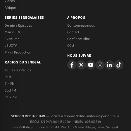
Videos
Afrique
SERIES SENEGALAISES
A PROPOS
Derniers Episodes
Qui sommes-nous
Marodi TV
Contact
EvenProd
Confidentialite
LEUZTV
CGU
Pikini Production
NOUS SUIVRE
RADIOS DU SENEGAL
Toutes les Radios
RFM
Zik FM
Sud FM
RTS RSI
SENEGO MEDIA SUARL
— Société à responsabilité limitée unipersonnelle ·
RCCM : SN DKR 2014.B 19404 · NINEA : 005263819
Fass Paillote, rond-point Canal 4, Rés. Adja Mame Ndiaye, Dakar, Sénégal ·