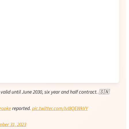
alid until June 2030, six year and half contract. 🇸🇳
rooke
reported.
pic.twitter.com/IvI8QEWkVY
ber 31, 2023