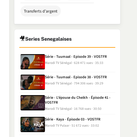
Transferts d'argent
🎥
Series Senegalaises
Série - Tuumaal - Episode 39 - VOSTFR
Marodi TV Sénégal
628 471 vues
35:33
Série - Tuumaal - Episode 38 - VOSTFR
Marodi TV Sénégal
794 306 vues
39:29
Série - L'épouse du Cheikh - Épisode 41 -
VOSTFR
Marodi TV Sénégal
16 768 vues
30:50
Série - Kaya - Épisode 03 - VOSTFR
Marodi TV Pulaar
51 672 vues
33:02