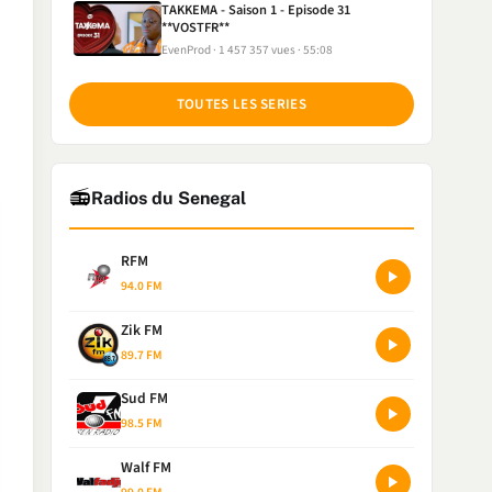
TAKKEMA - Saison 1 - Episode 31
**VOSTFR**
EvenProd
1 457 357 vues
55:08
TOUTES LES SERIES
📻
Radios du Senegal
RFM
94.0 FM
Zik FM
89.7 FM
Sud FM
98.5 FM
Walf FM