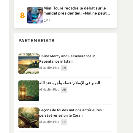
Mimi Touré recadre le débat sur le
mandat présidentiel : «Nul ne peut
faire plus de deux mandats
19
consécutifs de 5 ans»
PARTENARIATS
Divine Mercy and Perseverance in
Repentance in Islam
Al Muslim Plus
EN
الصبر في الإسلام: فضله وأجره عند الله
Al Muslim Plus
AR
Leçons de foi des nations antérieures :
persévérer selon le Coran
Al Muslim Plus
FR