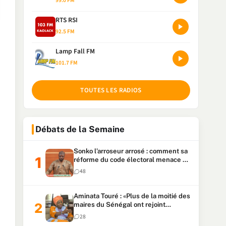
99.0 FM
RTS RSI
92.5 FM
Lamp Fall FM
101.7 FM
TOUTES LES RADIOS
Débats de la Semaine
Sonko l’arroseur arrosé : comment sa
réforme du code électoral menace sa
candidature
48
Aminata Touré : «Plus de la moitié des
maires du Sénégal ont rejoint
Kiiraay»
28