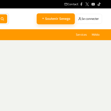
Contact
Soutenir Senego
Se connecter
Services
Météo