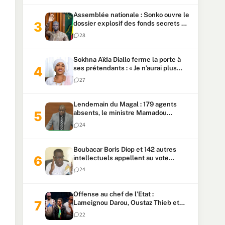
Assemblée nationale : Sonko ouvre le
dossier explosif des fonds secrets et
du patrimoine présidentiel
28
Sokhna Aïda Diallo ferme la porte à
ses prétendants : « Je n’aurai plus
jamais un autre mari »
27
Lendemain du Magal : 179 agents
absents, le ministre Mamadou
Lamine Dianté exige des explications
24
Boubacar Boris Diop et 142 autres
intellectuels appellent au vote
urgent de la révision
24
constitutionnelle
Offense au chef de l’Etat :
Lameignou Darou, Oustaz Thieb et
Ndiaye Touba lourdement
22
condamnés