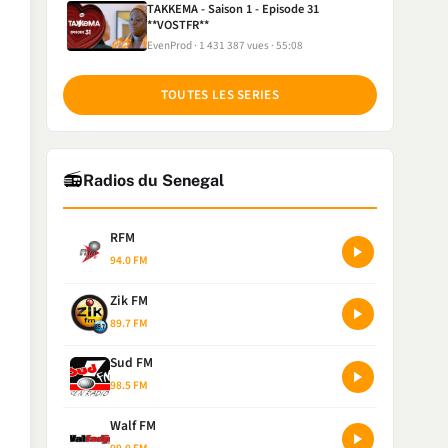
TAKKEMA - Saison 1 - Episode 31
**VOSTFR**
EvenProd
1 431 387 vues
55:08
TOUTES LES SERIES
📻
Radios du Senegal
RFM
94.0 FM
Zik FM
89.7 FM
Sud FM
98.5 FM
Walf FM