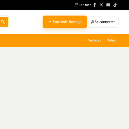
Contact
Soutenir Senego
Se connecter
Services
Météo