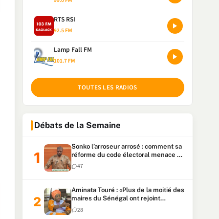
99.0 FM
RTS RSI
92.5 FM
Lamp Fall FM
101.7 FM
TOUTES LES RADIOS
Débats de la Semaine
Sonko l’arroseur arrosé : comment sa
réforme du code électoral menace sa
candidature
47
Aminata Touré : «Plus de la moitié des
maires du Sénégal ont rejoint
Kiiraay»
28