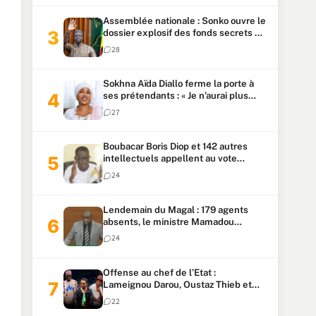
Assemblée nationale : Sonko ouvre le
dossier explosif des fonds secrets et
du patrimoine présidentiel
28
Sokhna Aïda Diallo ferme la porte à
ses prétendants : « Je n’aurai plus
jamais un autre mari »
27
Boubacar Boris Diop et 142 autres
intellectuels appellent au vote
urgent de la révision
24
constitutionnelle
Lendemain du Magal : 179 agents
absents, le ministre Mamadou
Lamine Dianté exige des explications
24
Offense au chef de l’Etat :
Lameignou Darou, Oustaz Thieb et
Ndiaye Touba lourdement
22
condamnés