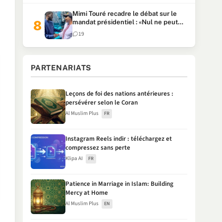
Mimi Touré recadre le débat sur le
mandat présidentiel : «Nul ne peut
faire plus de deux mandats
19
consécutifs de 5 ans»
PARTENARIATS
Leçons de foi des nations antérieures :
persévérer selon le Coran
Al Muslim Plus
FR
Instagram Reels indir : téléchargez et
compressez sans perte
Klipa AI
FR
Patience in Marriage in Islam: Building
Mercy at Home
Al Muslim Plus
EN