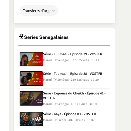
Transferts d'argent
🎥
Series Senegalaises
Série - Tuumaal - Episode 39 - VOSTFR
Marodi TV Sénégal
577 525 vues
35:33
Série - Tuumaal - Episode 38 - VOSTFR
Marodi TV Sénégal
739 325 vues
39:29
Série - L'épouse du Cheikh - Épisode 41 -
VOSTFR
Marodi TV Sénégal
15 971 vues
30:50
Série - Kaya - Épisode 03 - VOSTFR
Marodi TV Pulaar
48 810 vues
33:02