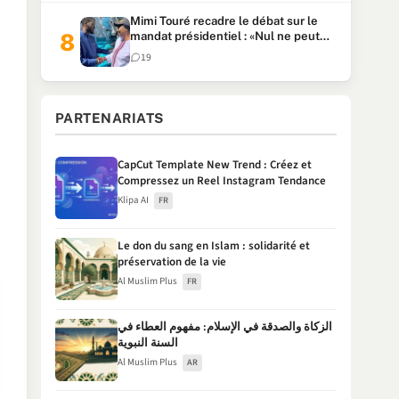
Mimi Touré recadre le débat sur le
mandat présidentiel : «Nul ne peut
faire plus de deux mandats
19
consécutifs de 5 ans»
PARTENARIATS
CapCut Template New Trend : Créez et
Compressez un Reel Instagram Tendance
Klipa AI
FR
Le don du sang en Islam : solidarité et
préservation de la vie
Al Muslim Plus
FR
الزكاة والصدقة في الإسلام: مفهوم العطاء في
السنة النبوية
Al Muslim Plus
AR