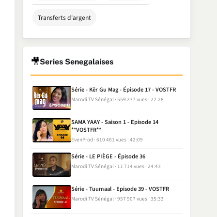
Transferts d'argent
🎥
Series Senegalaises
Série - Kër Gu Mag - Épisode 17 - VOSTFR
Marodi TV Sénégal
559 237 vues
22:28
SAMA YAAY - Saison 1 - Episode 14
**VOSTFR**
EvenProd
610 461 vues
42:09
Série - LE PIÈGE - Épisode 36
Marodi TV Sénégal
11 714 vues
24:43
Série - Tuumaal - Episode 39 - VOSTFR
Marodi TV Sénégal
957 907 vues
35:33