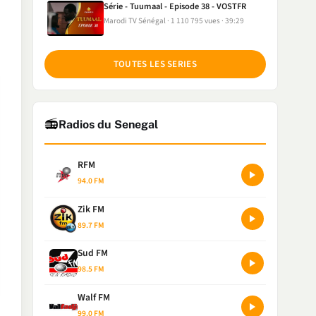
Série - Tuumaal - Episode 38 - VOSTFR
Marodi TV Sénégal
1 110 795 vues
39:29
TOUTES LES SERIES
📻
Radios du Senegal
RFM
94.0 FM
Zik FM
89.7 FM
Sud FM
98.5 FM
Walf FM
99.0 FM