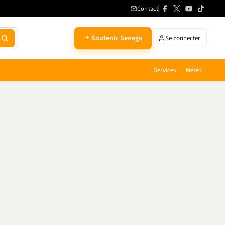
Contact
Soutenir Senego
Se connecter
Services
Météo