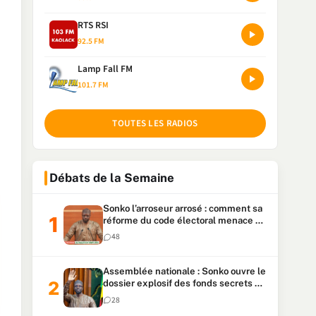
RTS RSI
92.5 FM
Lamp Fall FM
101.7 FM
TOUTES LES RADIOS
Débats de la Semaine
Sonko l’arroseur arrosé : comment sa
réforme du code électoral menace sa
candidature
48
Assemblée nationale : Sonko ouvre le
dossier explosif des fonds secrets et
du patrimoine présidentiel
28