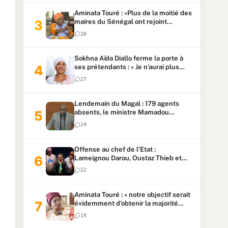
Aminata Touré : «Plus de la moitié des
maires du Sénégal ont rejoint
Kiiraay»
28
Sokhna Aïda Diallo ferme la porte à
ses prétendants : « Je n’aurai plus
jamais un autre mari »
27
Lendemain du Magal : 179 agents
absents, le ministre Mamadou
Lamine Dianté exige des explications
24
Offense au chef de l’Etat :
Lameignou Darou, Oustaz Thieb et
Ndiaye Touba lourdement
22
condamnés
Aminata Touré : « notre objectif serait
évidemment d’obtenir la majorité
parlementaire »
19