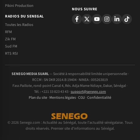
Pikini Production
NOUS SUIVRE
RADIOS DU SENEGAL
Toutes les Radios
RFM
Zik FM
Sud FM
RTS RSI
SENEGO MEDIA SUARL
— Société à responsabilité limitée unipersonnelle ·
RCCM : SN DKR 2014.B 19404 · NINEA : 005263819
Fass Paillote, rond-point Canal 4, Rés. Adja Mame Ndiaye, Dakar, Sénégal ·
Tél. : +221 33 823 43 43 ·
support@senego.com
Plan du site
·
Mentions légales
·
CGU
·
Confidentialité
© 2026 Senego.com : Actualité au Sénégal, toute l'actualité sénégalaise. Tous
droits réservés. Premier site d'informations au Sénégal.