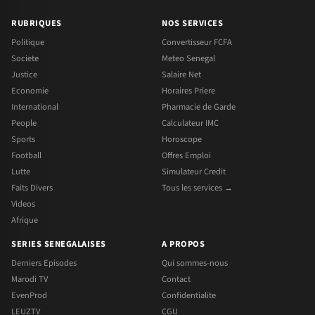
RUBRIQUES
NOS SERVICES
Politique
Convertisseur FCFA
Societe
Meteo Senegal
Justice
Salaire Net
Economie
Horaires Priere
International
Pharmacie de Garde
People
Calculateur IMC
Sports
Horoscope
Football
Offres Emploi
Lutte
Simulateur Credit
Faits Divers
Tous les services →
Videos
Afrique
SERIES SENEGALAISES
A PROPOS
Derniers Episodes
Qui sommes-nous
Marodi TV
Contact
EvenProd
Confidentialite
LEUZTV
CGU