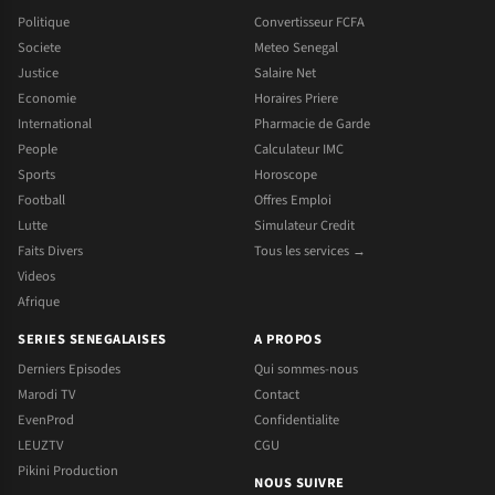
Politique
Convertisseur FCFA
Societe
Meteo Senegal
Justice
Salaire Net
Economie
Horaires Priere
International
Pharmacie de Garde
People
Calculateur IMC
Sports
Horoscope
Football
Offres Emploi
Lutte
Simulateur Credit
Faits Divers
Tous les services →
Videos
Afrique
SERIES SENEGALAISES
A PROPOS
Derniers Episodes
Qui sommes-nous
Marodi TV
Contact
EvenProd
Confidentialite
LEUZTV
CGU
Pikini Production
NOUS SUIVRE