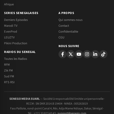
Afrique
SERIES SENEGALAISES
A PROPOS
Derniers Episodes
Qui sommes-nous
Marodi TV
Contact
EvenProd
Confidentialite
LEUZTV
CGU
Pikini Production
NOUS SUIVRE
RADIOS DU SENEGAL
Toutes les Radios
RFM
Zik FM
Sud FM
RTS RSI
SENEGO MEDIA SUARL
— Société à responsabilité limitée unipersonnelle ·
RCCM : SN DKR 2014.B 19404 · NINEA : 005263819
Fass Paillote, rond-point Canal 4, Rés. Adja Mame Ndiaye, Dakar, Sénégal ·
Tél. : +221 33 823 43 43 ·
support@senego.com