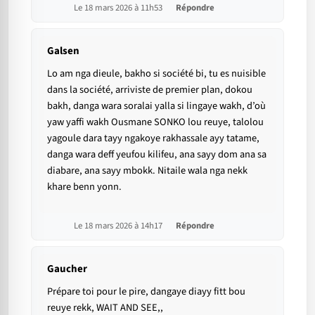
Le 18 mars 2026 à 11h53
Répondre
Galsen
Lo am nga dieule, bakho si société bi, tu es nuisible
dans la société, arriviste de premier plan, dokou
bakh, danga wara soralai yalla si lingaye wakh, d’où
yaw yaffi wakh Ousmane SONKO lou reuye, talolou
yagoule dara tayy ngakoye rakhassale ayy tatame,
danga wara deff yeufou kilifeu, ana sayy dom ana sa
diabare, ana sayy mbokk. Nitaile wala nga nekk
khare benn yonn.
Le 18 mars 2026 à 14h17
Répondre
Gaucher
Prépare toi pour le pire, dangaye diayy fitt bou
reuye rekk, WAIT AND SEE,,