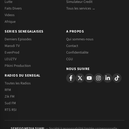
Lutte
Simulateur Credit
Faits Divers
Tous les services →
Videos
Afrique
SERIES SENEGALAISES
A PROPOS
Derniers Episodes
Qui sommes-nous
Marodi TV
Contact
EvenProd
Confidentialite
LEUZTV
CGU
Pikini Production
NOUS SUIVRE
RADIOS DU SENEGAL
Toutes les Radios
RFM
Zik FM
Sud FM
RTS RSI
SENEGO MEDIA SUARL
— Société à responsabilité limitée unipersonnelle ·