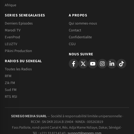
Afrique
SERIES SENEGALAISES
A PROPOS
Derniers Episodes
Qui sommes-nous
Marodi TV
Contact
EvenProd
Confidentialite
LEUZTV
CGU
Pikini Production
NOUS SUIVRE
RADIOS DU SENEGAL
Toutes les Radios
RFM
Zik FM
Sud FM
RTS RSI
SENEGO MEDIA SUARL
— Société à responsabilité limitée unipersonnelle ·
RCCM : SN DKR 2014.B 19404 · NINEA : 005263819
Fass Paillote, rond-point Canal 4, Rés. Adja Mame Ndiaye, Dakar, Sénégal ·
Tél. : +221 33 823 43 43 ·
support@senego.com