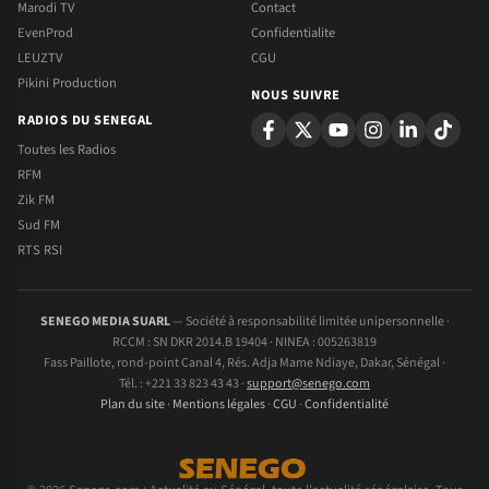
Marodi TV
Contact
EvenProd
Confidentialite
LEUZTV
CGU
Pikini Production
NOUS SUIVRE
RADIOS DU SENEGAL
Toutes les Radios
RFM
Zik FM
Sud FM
RTS RSI
SENEGO MEDIA SUARL
— Société à responsabilité limitée unipersonnelle ·
RCCM : SN DKR 2014.B 19404 · NINEA : 005263819
Fass Paillote, rond-point Canal 4, Rés. Adja Mame Ndiaye, Dakar, Sénégal ·
Tél. : +221 33 823 43 43 ·
support@senego.com
Plan du site
·
Mentions légales
·
CGU
·
Confidentialité